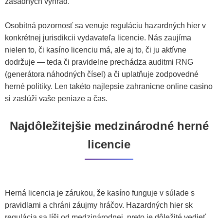
zásadných výhrad.
Osobitná pozornosť sa venuje reguláciu hazardných hier v
konkrétnej jurisdikcii vydavateľa licencie. Nás zaujíma
nielen to, či kasíno licenciu má, ale aj to, či ju aktívne
dodržuje — teda či pravidelne prechádza auditmi RNG
(generátora náhodných čísel) a či uplatňuje zodpovedné
herné politiky. Len takéto najlepsie zahranicne online casino
si zaslúži vaše peniaze a čas.
Najdôležitejšie medzinárodné herné
licencie
Herná licencia je zárukou, že kasíno funguje v súlade s
pravidlami a chráni záujmy hráčov. Hazardných hier sk
regulácia sa líši od medzinárodnej, preto je dôležité vedieť,