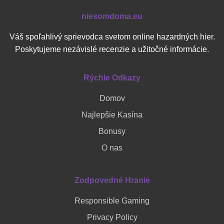
niesomdoma.eu
Váš spoľahlivý sprievodca svetom online hazardných hier.
Poskytujeme nezávislé recenzie a užitočné informácie.
Rýchle Odkazy
Domov
Najlepšie Kasína
Bonusy
O nas
Zodpovedné Hranie
Responsible Gaming
Privacy Policy