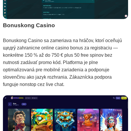
Bonuskong Casino
Bonuskong Casino sa zameriava na hráčov, ktorí oceňujú
щедrý zahranicne online casino bonus za registraciu —
konkrétne 150 % až do 750 € plus 50 free spinov bez
nutnosti zadávať promo kód. Platforma je plne
optimalizovaná pre mobilné zariadenia a podporuje
slovenčinu ako jazyk rozhrania. Zákaznícka podpora
funguje nonstop cez live chat.