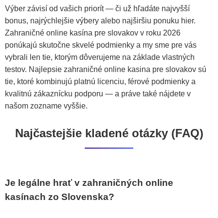
Výber závisí od vašich priorít — či už hľadáte najvyšší
bonus, najrýchlejšie výbery alebo najširšiu ponuku hier.
Zahraničné online kasína pre slovakov v roku 2026
ponúkajú skutočne skvelé podmienky a my sme pre vás
vybrali len tie, ktorým dôverujeme na základe vlastných
testov. Najlepsie zahraničné online kasina pre slovakov sú
tie, ktoré kombinujú platnú licenciu, férové podmienky a
kvalitnú zákaznícku podporu — a práve také nájdete v
našom zozname vyššie.
Najčastejšie kladené otázky (FAQ)
Je legálne hrať v zahraničných online
kasínach zo Slovenska?