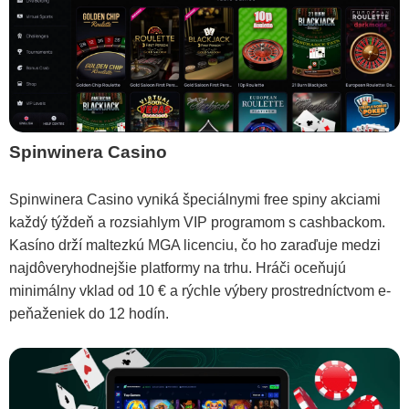
Spinwinera Casino
Spinwinera Casino vyniká špeciálnymi free spiny akciami
každý týždeň a rozsiahlym VIP programom s cashbackom.
Kasíno drží maltezkú MGA licenciu, čo ho zaraďuje medzi
najdôveryhodnejšie platformy na trhu. Hráči oceňujú
minimálny vklad od 10 € a rýchle výbery prostredníctvom e-
peňaženiek do 12 hodín.