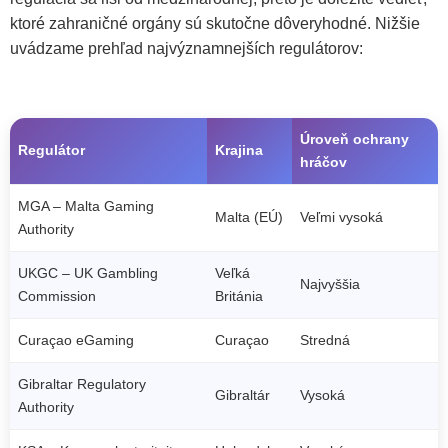
ktoré zahraničné orgány sú skutočne dôveryhodné. Nižšie
uvádzame prehľad najvýznamnejších regulátorov:
Úroveň ochrany
Regulátor
Krajina
hráčov
MGA – Malta Gaming
Malta (EÚ)
Veľmi vysoká
Authority
UKGC – UK Gambling
Veľká
Najvyššia
Commission
Británia
Curaçao eGaming
Curaçao
Stredná
Gibraltar Regulatory
Gibraltár
Vysoká
Authority