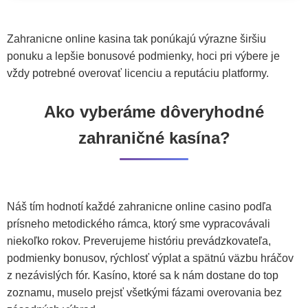
Zahranicne online kasina tak ponúkajú výrazne širšiu
ponuku a lepšie bonusové podmienky, hoci pri výbere je
vždy potrebné overovať licenciu a reputáciu platformy.
Ako vyberáme dôveryhodné
zahraničné kasína?
Náš tím hodnotí každé zahranicne online casino podľa
prísneho metodického rámca, ktorý sme vypracovávali
niekoľko rokov. Preverujeme históriu prevádzkovateľa,
podmienky bonusov, rýchlosť výplat a spätnú väzbu hráčov
z nezávislých fór. Kasíno, ktoré sa k nám dostane do top
zoznamu, muselo prejsť všetkými fázami overovania bez