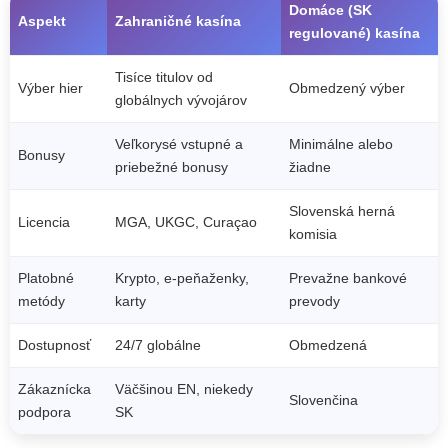
Domáce (SK
Aspekt
Zahraničné kasína
regulované) kasína
Tisíce titulov od
Výber hier
Obmedzený výber
globálnych vývojárov
Veľkorysé vstupné a
Minimálne alebo
Bonusy
priebežné bonusy
žiadne
Slovenská herná
Licencia
MGA, UKGC, Curaçao
komisia
Platobné
Krypto, e-peňaženky,
Prevažne bankové
metódy
karty
prevody
Dostupnosť
24/7 globálne
Obmedzená
Zákaznícka
Väčšinou EN, niekedy
Slovenčina
podpora
SK