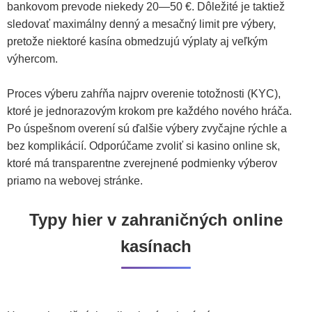
bankovom prevode niekedy 20—50 €. Dôležité je taktiež
sledovať maximálny denný a mesačný limit pre výbery,
pretože niektoré kasína obmedzujú výplaty aj veľkým
výhercom.
Proces výberu zahŕňa najprv overenie totožnosti (KYC),
ktoré je jednorazovým krokom pre každého nového hráča.
Po úspešnom overení sú ďalšie výbery zvyčajne rýchle a
bez komplikácií. Odporúčame zvoliť si kasino online sk,
ktoré má transparentne zverejnené podmienky výberov
priamo na webovej stránke.
Typy hier v zahraničných online
kasínach