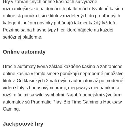
Hry v zahraničných online kasínach sú výrazne
rozmanitejšie ako na domácich platformách. Kvalitné kasíno
online sk ponúka tisíce titulov rozdelených do prehľadných
kategórií, pričom novinky pribúdajú takmer každý týždeň.
Pozrime sa na hlavné typy hier, ktoré nájdete na každej
serióznej platforme.
Online automaty
Hracie automaty tvoria základ každého kasína a zahranicne
online kasina v tomto smere ponúkajú nepreberné množstvo
titulov. Od klasických 3-valcových automatov až po moderné
video sloty s bonusovými hrami, megaways mechanikou a
rozširujúcimi sa wild symbolmi. Najobľúbenejšími vývojármi
automatov sú Pragmatic Play, Big Time Gaming a Hacksaw
Gaming.
Jackpotové hry