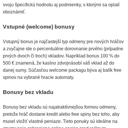
svoju špecifickú hodnotu aj podmienky, s ktorými sa oplatí
oboznámiť.
Vstupné (welcome) bonusy
Vstupný bonus je najčastejší typ odmeny pre nových hráčov
a zvyčajne ide o percentuálne dorovnanie prvého (prípadne
prvých dvoch či troch) vkladov. Napríklad bonus 100 % do
500 € znamená, že kasíno zdvojnásobí váš vklad až do
danej sumy. Súčasťou welcome packagu býva aj balík free
spinov na vybrané hracie automaty.
Bonusy bez vkladu
Bonusy bez vkladu sú najatraktívnejšou formou odmeny,
pretože hráč dostane kredit alebo free spiny bez toho, aby
musel vložiť vlastné peniaze. Tieto ponuky sú ideálne na