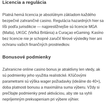
Licencia a regulácia
Platná herná licencia je absolútnym základom každého
bezpečné zahraničné casino. Regulácia hazardných hier sa
líši podľa jurisdikcie — najprestížnejšie sú licencie MGA
(Malta), UKGC (Veľká Británia) a Curaçao eGaming. Kasíno
bez licencie nie je schopné zaručiť férové výsledky hier ani
ochranu vašich finančných prostriedkov.
Bonusové podmienky
Zahranicne online casino bonus je atraktívny len vtedy, ak
sú podmienky jeho využitia realistické. Kľúčovými
parametrami sú výška wager požiadavky (ideálne do 40×),
doba platnosti bonusu a maximálna suma výberu. Vždy si
prečítajte podmienky pred aktiváciou, aby ste sa vyhli
nepríjemným prekvapeniam pri výbere výhier.