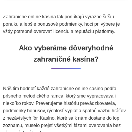
Zahranicne online kasina tak ponúkajú výrazne širšiu
ponuku a lepšie bonusové podmienky, hoci pri výbere je
vždy potrebné overovať licenciu a reputáciu platformy.
Ako vyberáme dôveryhodné
zahraničné kasína?
Náš tím hodnotí každé zahranicne online casino podľa
prísneho metodického rámca, ktorý sme vypracovávali
niekoľko rokov. Preverujeme históriu prevádzkovateľa,
podmienky bonusov, rýchlosť výplat a spätnú väzbu hráčov
z nezávislých fór. Kasíno, ktoré sa k nám dostane do top
zoznamu, muselo prejsť všetkými fázami overovania bez