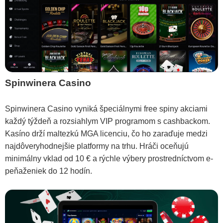
Spinwinera Casino
Spinwinera Casino vyniká špeciálnymi free spiny akciami
každý týždeň a rozsiahlym VIP programom s cashbackom.
Kasíno drží maltezkú MGA licenciu, čo ho zaraďuje medzi
najdôveryhodnejšie platformy na trhu. Hráči oceňujú
minimálny vklad od 10 € a rýchle výbery prostredníctvom e-
peňaženiek do 12 hodín.