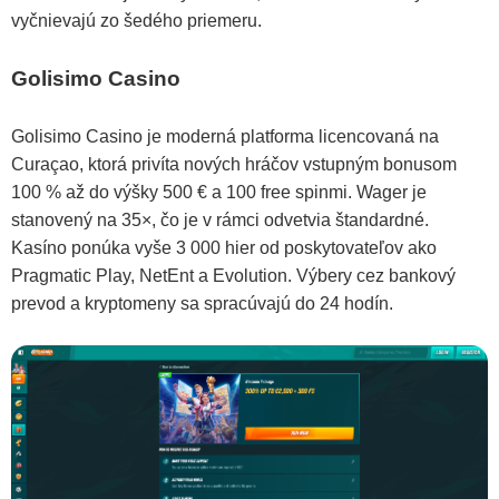
vyčnievajú zo šedého priemeru.
Golisimo Casino
Golisimo Casino je moderná platforma licencovaná na
Curaçao, ktorá privíta nových hráčov vstupným bonusom
100 % až do výšky 500 € a 100 free spinmi. Wager je
stanovený na 35×, čo je v rámci odvetvia štandardné.
Kasíno ponúka vyše 3 000 hier od poskytovateľov ako
Pragmatic Play, NetEnt a Evolution. Výbery cez bankový
prevod a kryptomeny sa spracúvajú do 24 hodín.