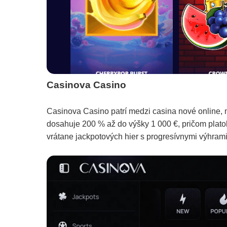
Casinova Casino
Casinova Casino patrí medzi casina nové online,
dosahuje 200 % až do výšky 1 000 €, pričom platob
vrátane jackpotových hier s progresívnymi výhrami