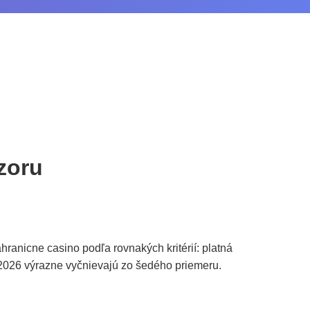
zoru
ranicne casino podľa rovnakých kritérií: platná
ku 2026 výrazne vyčnievajú zo šedého priemeru.