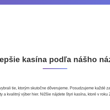
lepšie kasína podľa nášho ná
ybrali tie, ktorým skutočne dôverujeme. Posudzujeme každé zah
y a kvalitný výber hier. Nižšie nájdete štyri kasína, ktoré v ro