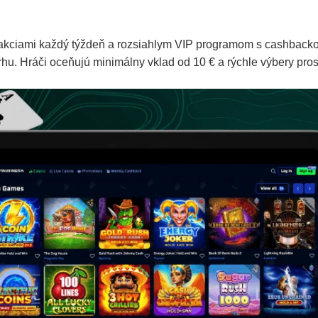
 akciami každý týždeň a rozsiahlym VIP programom s cashbacko
rhu. Hráči oceňujú minimálny vklad od 10 € a rýchle výbery pro