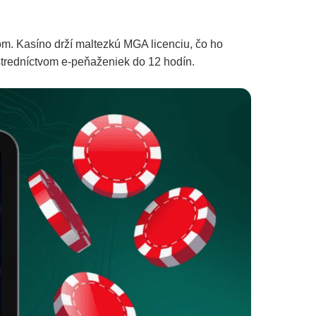
m. Kasíno drží maltezkú MGA licenciu, čo ho
stredníctvom e-peňaženiek do 12 hodín.