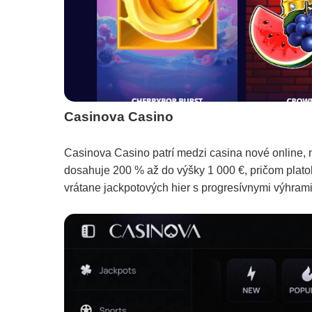
Casinova Casino
Casinova Casino patrí medzi casina nové online,
dosahuje 200 % až do výšky 1 000 €, pričom platob
vrátane jackpotových hier s progresívnymi výhrami