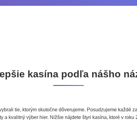
lepšie kasína podľa nášho ná
ybrali tie, ktorým skutočne dôverujeme. Posudzujeme každé zah
y a kvalitný výber hier. Nižšie nájdete štyri kasína, ktoré v ro