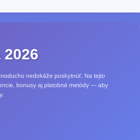
a 2026
dnoducho nedokáže poskytnúť. Na tejto
licencie, bonusy aj platobné metódy — aby
y.