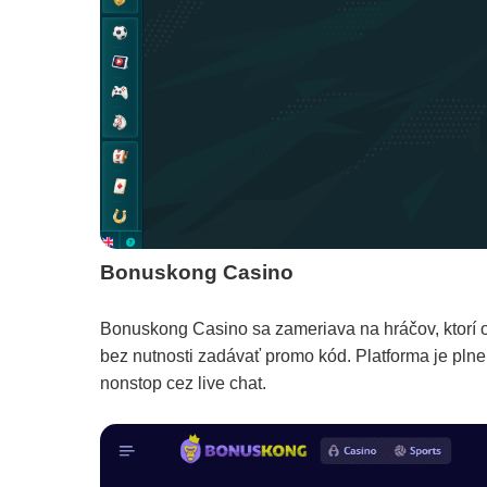
Bonuskong Casino
Bonuskong Casino sa zameriava na hráčov, ktorí o
bez nutnosti zadávať promo kód. Platforma je pln
nonstop cez live chat.