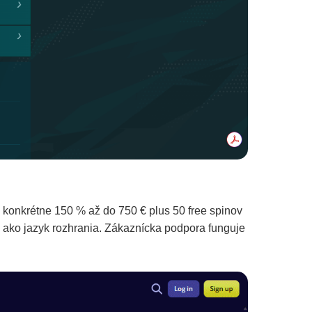
 konkrétne 150 % až do 750 € plus 50 free spinov
u ako jazyk rozhrania. Zákaznícka podpora funguje