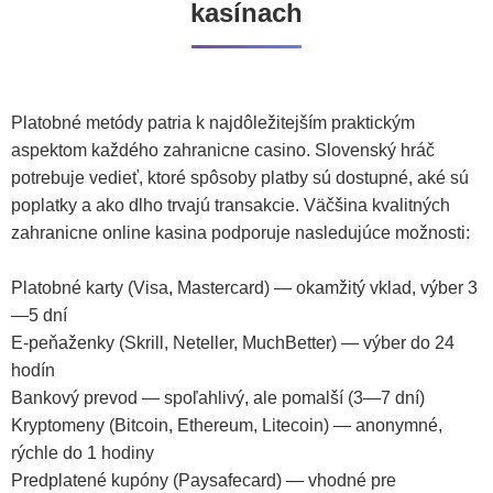
kasínach
Platobné metódy patria k najdôležitejším praktickým
aspektom každého zahranicne casino. Slovenský hráč
potrebuje vedieť, ktoré spôsoby platby sú dostupné, aké sú
poplatky a ako dlho trvajú transakcie. Väčšina kvalitných
zahranicne online kasina podporuje nasledujúce možnosti:
Platobné karty (Visa, Mastercard) — okamžitý vklad, výber 3
—5 dní
E-peňaženky (Skrill, Neteller, MuchBetter) — výber do 24
hodín
Bankový prevod — spoľahlivý, ale pomalší (3—7 dní)
Kryptomeny (Bitcoin, Ethereum, Litecoin) — anonymné,
rýchle do 1 hodiny
Predplatené kupóny (Paysafecard) — vhodné pre