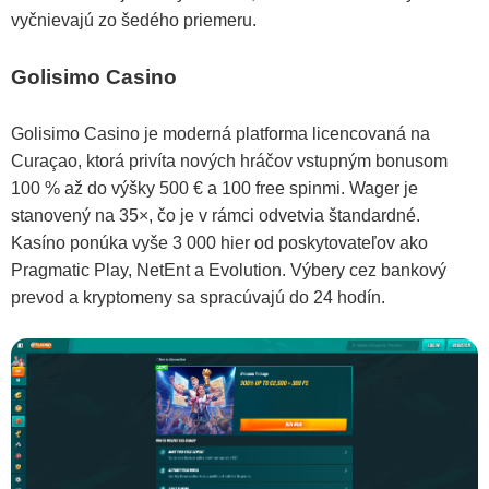
vyčnievajú zo šedého priemeru.
Golisimo Casino
Golisimo Casino je moderná platforma licencovaná na
Curaçao, ktorá privíta nových hráčov vstupným bonusom
100 % až do výšky 500 € a 100 free spinmi. Wager je
stanovený na 35×, čo je v rámci odvetvia štandardné.
Kasíno ponúka vyše 3 000 hier od poskytovateľov ako
Pragmatic Play, NetEnt a Evolution. Výbery cez bankový
prevod a kryptomeny sa spracúvajú do 24 hodín.