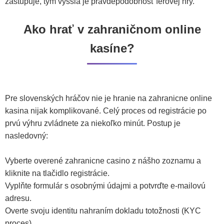
zastupuje, tým vyššia je pravdepodobnosť férovej hry.
Ako hrať v zahraničnom online
kasíne?
Pre slovenských hráčov nie je hranie na zahranicne online
kasina nijak komplikované. Celý proces od registrácie po
prvú výhru zvládnete za niekoľko minút. Postup je
nasledovný:
Vyberte overené zahranicne casino z nášho zoznamu a
kliknite na tlačidlo registrácie.
Vyplňte formulár s osobnými údajmi a potvrďte e-mailovú
adresu.
Overte svoju identitu nahraním dokladu totožnosti (KYC
proces).