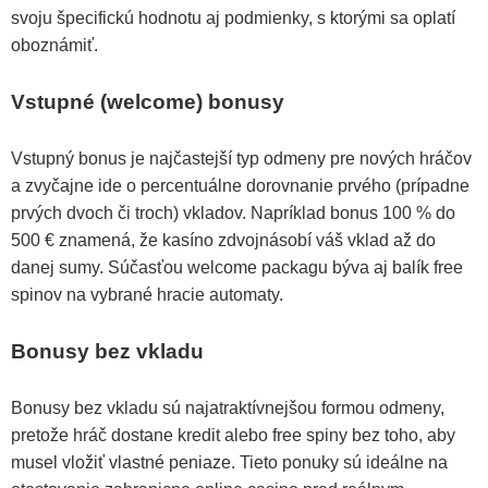
svoju špecifickú hodnotu aj podmienky, s ktorými sa oplatí
oboznámiť.
Vstupné (welcome) bonusy
Vstupný bonus je najčastejší typ odmeny pre nových hráčov
a zvyčajne ide o percentuálne dorovnanie prvého (prípadne
prvých dvoch či troch) vkladov. Napríklad bonus 100 % do
500 € znamená, že kasíno zdvojnásobí váš vklad až do
danej sumy. Súčasťou welcome packagu býva aj balík free
spinov na vybrané hracie automaty.
Bonusy bez vkladu
Bonusy bez vkladu sú najatraktívnejšou formou odmeny,
pretože hráč dostane kredit alebo free spiny bez toho, aby
musel vložiť vlastné peniaze. Tieto ponuky sú ideálne na