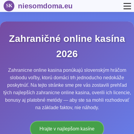
niesomdoma.eu
Zahraničné online kasína
2026
Zahranicne online kasina ponúkajú slovenským hráčom
slobodu voľby, ktorú domáci trh jednoducho nedokáže
poskytnúť. Na tejto stránke sme pre vás zostavili prehľad
tých najlepších zahranicne online kasina, overili ich licencie,
bonusy aj platobné metódy — aby ste sa mohli rozhodovať
na základe faktov, nie náhody.
Hrajte v najlepšom kasíne