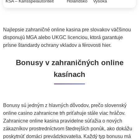
KSA – Kansspelautoriteit
Holandsko
Vysoká
Najlepsie zahraničné online kasina pre slovakov väčšinou
disponujú MGA alebo UKGC licenciou, ktorá garantuje
prísne štandardy ochrany vkladov a férovosti hier.
Bonusy v zahraničných online
kasínach
Bonusy sú jedným z hlavných dôvodov, prečo slovenský
online casino zahranicne trh priťahuje stále viac hráčov.
Zahranicne online kasina pravidelne súťažia o nových
zákazníkov prostredníctvom štedrejších ponúk, ako dokážu
poskytnúť domáci prevádzkovatelia. Každý typ bonusu má