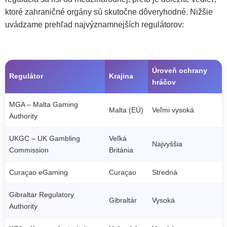
ktoré zahraničné orgány sú skutočne dôveryhodné. Nižšie
uvádzame prehľad najvýznamnejších regulátorov:
Úroveň ochrany
Regulátor
Krajina
hráčov
MGA – Malta Gaming
Malta (EÚ)
Veľmi vysoká
Authority
UKGC – UK Gambling
Veľká
Najvyššia
Commission
Británia
Curaçao eGaming
Curaçao
Stredná
Gibraltar Regulatory
Gibraltár
Vysoká
Authority