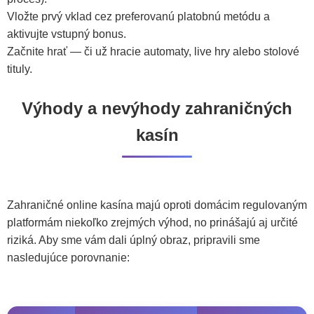
Vložte prvý vklad cez preferovanú platobnú metódu a
aktivujte vstupný bonus.
Začnite hrať — či už hracie automaty, live hry alebo stolové
tituly.
Výhody a nevýhody zahraničných
kasín
Zahraničné online kasína majú oproti domácim regulovaným
platformám niekoľko zrejmých výhod, no prinášajú aj určité
riziká. Aby sme vám dali úplný obraz, pripravili sme
nasledujúce porovnanie: