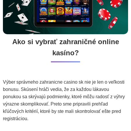
Ako si vybrať zahraničné online
kasíno?
Výber správneho zahranicne casino sk nie je len o veľkosti
bonusu. Skúsení hráči vedia, že za každou lákavou
ponukou sa skrývajú podmienky, ktoré môžu radosť z výhry
výrazne skomplikovať. Preto sme pripravili prehľad
kľúčových kritérií, ktoré by ste mali skontrolovať ešte pred
registráciou.