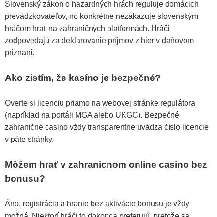
Slovenský zákon o hazardných hrách reguluje domácich
prevádzkovateľov, no konkrétne nezakazuje slovenským
hráčom hrať na zahraničných platformách. Hráči
zodpovedajú za deklarovanie príjmov z hier v daňovom
priznaní.
Ako zistím, že kasíno je bezpečné?
Overte si licenciu priamo na webovej stránke regulátora
(napríklad na portáli MGA alebo UKGC). Bezpečné
zahraničné casino vždy transparentne uvádza číslo licencie
v päte stránky.
Môžem hrať v zahranicnom online casino bez
bonusu?
Áno, registrácia a hranie bez aktivácie bonusu je vždy
možná. Niektorí hráči to dokonca preferujú, pretože sa