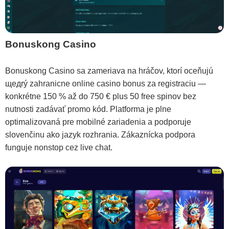
Bonuskong Casino
Bonuskong Casino sa zameriava na hráčov, ktorí oceňujú
щедrý zahranicne online casino bonus za registraciu —
konkrétne 150 % až do 750 € plus 50 free spinov bez
nutnosti zadávať promo kód. Platforma je plne
optimalizovaná pre mobilné zariadenia a podporuje
slovenčinu ako jazyk rozhrania. Zákaznícka podpora
funguje nonstop cez live chat.