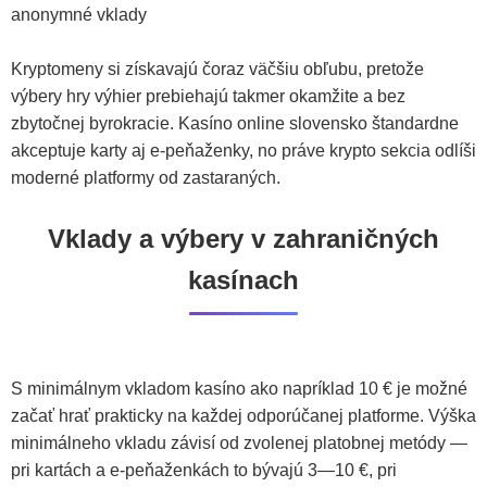
anonymné vklady
Kryptomeny si získavajú čoraz väčšiu obľubu, pretože
výbery hry výhier prebiehajú takmer okamžite a bez
zbytočnej byrokracie. Kasíno online slovensko štandardne
akceptuje karty aj e-peňaženky, no práve krypto sekcia odlíši
moderné platformy od zastaraných.
Vklady a výbery v zahraničných
kasínach
S minimálnym vkladom kasíno ako napríklad 10 € je možné
začať hrať prakticky na každej odporúčanej platforme. Výška
minimálneho vkladu závisí od zvolenej platobnej metódy —
pri kartách a e-peňaženkách to bývajú 3—10 €, pri