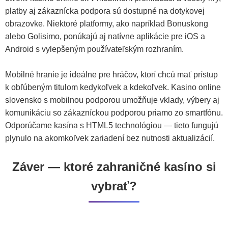
platby aj zákaznícka podpora sú dostupné na dotykovej
obrazovke. Niektoré platformy, ako napríklad Bonuskong
alebo Golisimo, ponúkajú aj natívne aplikácie pre iOS a
Android s vylepšeným používateľským rozhraním.
Mobilné hranie je ideálne pre hráčov, ktorí chcú mať prístup
k obľúbeným titulom kedykoľvek a kdekoľvek. Kasino online
slovensko s mobilnou podporou umožňuje vklady, výbery aj
komunikáciu so zákazníckou podporou priamo zo smartfónu.
Odporúčame kasína s HTML5 technológiou — tieto fungujú
plynulo na akomkoľvek zariadení bez nutnosti aktualizácií.
Záver — ktoré zahraničné kasíno si
vybrať?