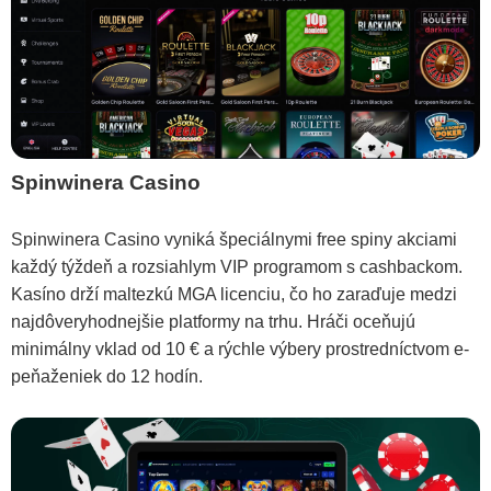
Spinwinera Casino
Spinwinera Casino vyniká špeciálnymi free spiny akciami
každý týždeň a rozsiahlym VIP programom s cashbackom.
Kasíno drží maltezkú MGA licenciu, čo ho zaraďuje medzi
najdôveryhodnejšie platformy na trhu. Hráči oceňujú
minimálny vklad od 10 € a rýchle výbery prostredníctvom e-
peňaženiek do 12 hodín.