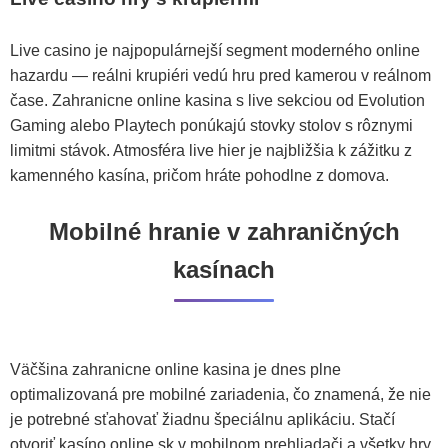
Live casino je najpopulárnejší segment moderného online
hazardu — reálni krupiéri vedú hru pred kamerou v reálnom
čase. Zahranicne online kasina s live sekciou od Evolution
Gaming alebo Playtech ponúkajú stovky stolov s rôznymi
limitmi stávok. Atmosféra live hier je najbližšia k zážitku z
kamenného kasína, pričom hráte pohodlne z domova.
Mobilné hranie v zahraničných
kasínach
Väčšina zahranicne online kasina je dnes plne
optimalizovaná pre mobilné zariadenia, čo znamená, že nie
je potrebné sťahovať žiadnu špeciálnu aplikáciu. Stačí
otvoriť kasíno online sk v mobilnom prehliadači a všetky hry,