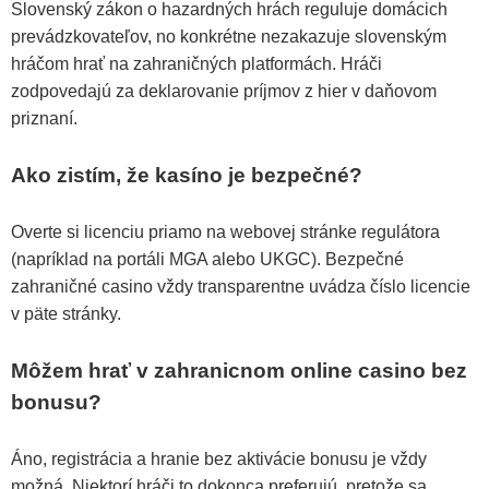
Slovenský zákon o hazardných hrách reguluje domácich
prevádzkovateľov, no konkrétne nezakazuje slovenským
hráčom hrať na zahraničných platformách. Hráči
zodpovedajú za deklarovanie príjmov z hier v daňovom
priznaní.
Ako zistím, že kasíno je bezpečné?
Overte si licenciu priamo na webovej stránke regulátora
(napríklad na portáli MGA alebo UKGC). Bezpečné
zahraničné casino vždy transparentne uvádza číslo licencie
v päte stránky.
Môžem hrať v zahranicnom online casino bez
bonusu?
Áno, registrácia a hranie bez aktivácie bonusu je vždy
možná. Niektorí hráči to dokonca preferujú, pretože sa