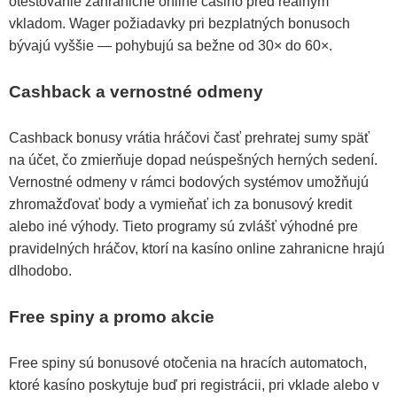
otestovanie zahranicne online casino pred reálnym
vkladom. Wager požiadavky pri bezplatných bonusoch
bývajú vyššie — pohybujú sa bežne od 30× do 60×.
Cashback a vernostné odmeny
Cashback bonusy vrátia hráčovi časť prehratej sumy späť
na účet, čo zmierňuje dopad neúspešných herných sedení.
Vernostné odmeny v rámci bodových systémov umožňujú
zhromažďovať body a vymieňať ich za bonusový kredit
alebo iné výhody. Tieto programy sú zvlášť výhodné pre
pravidelných hráčov, ktorí na kasíno online zahranicne hrajú
dlhodobo.
Free spiny a promo akcie
Free spiny sú bonusové otočenia na hracích automatoch,
ktoré kasíno poskytuje buď pri registrácii, pri vklade alebo v