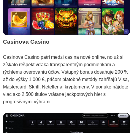
Casinova Casino
Casinova Casino patrí medzi casina nové online, no už si
získalo rešpekt vďaka transparentným podmienkam a
rýchlemu overovaniu účtov. Vstupný bonus dosahuje 200 %
až do výšky 1 000 €, pričom platobné metódy zahŕňajú Visa,
Mastercard, Skrill, Neteller aj kryptomeny. V ponuke nájdete
viac ako 2 500 titulov vrátane jackpotových hier s
progresívnymi výhrami.