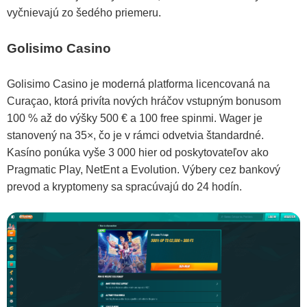
vyčnievajú zo šedého priemeru.
Golisimo Casino
Golisimo Casino je moderná platforma licencovaná na
Curaçao, ktorá privíta nových hráčov vstupným bonusom
100 % až do výšky 500 € a 100 free spinmi. Wager je
stanovený na 35×, čo je v rámci odvetvia štandardné.
Kasíno ponúka vyše 3 000 hier od poskytovateľov ako
Pragmatic Play, NetEnt a Evolution. Výbery cez bankový
prevod a kryptomeny sa spracúvajú do 24 hodín.