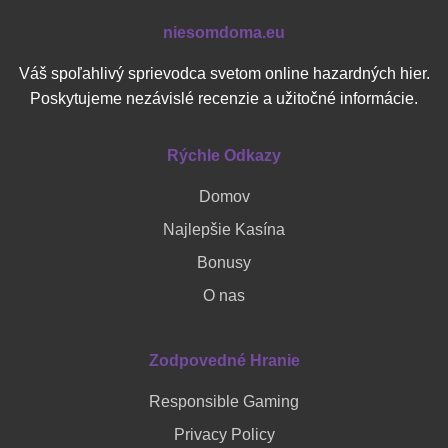
niesomdoma.eu
Váš spoľahlivý sprievodca svetom online hazardných hier.
Poskytujeme nezávislé recenzie a užitočné informácie.
Rýchle Odkazy
Domov
Najlepšie Kasína
Bonusy
O nas
Zodpovedné Hranie
Responsible Gaming
Privacy Policy