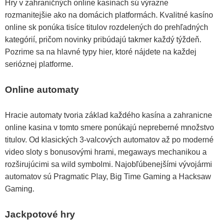
Hry v zahraničných online kasínach sú výrazne
rozmanitejšie ako na domácich platformách. Kvalitné kasíno
online sk ponúka tisíce titulov rozdelených do prehľadných
kategórií, pričom novinky pribúdajú takmer každý týždeň.
Pozrime sa na hlavné typy hier, ktoré nájdete na každej
serióznej platforme.
Online automaty
Hracie automaty tvoria základ každého kasína a zahranicne
online kasina v tomto smere ponúkajú nepreberné množstvo
titulov. Od klasických 3-valcových automatov až po moderné
video sloty s bonusovými hrami, megaways mechanikou a
rozširujúcimi sa wild symbolmi. Najobľúbenejšími vývojármi
automatov sú Pragmatic Play, Big Time Gaming a Hacksaw
Gaming.
Jackpotové hry