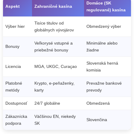
Domáce (SK
Aspekt
Zahraničné kasína
regulované) kasína
Tisíce titulov od
Výber hier
Obmedzený výber
globálnych vývojárov
Veľkorysé vstupné a
Minimálne alebo
Bonusy
priebežné bonusy
žiadne
Slovenská herná
Licencia
MGA, UKGC, Curaçao
komisia
Platobné
Krypto, e-peňaženky,
Prevažne bankové
metódy
karty
prevody
Dostupnosť
24/7 globálne
Obmedzená
Zákaznícka
Väčšinou EN, niekedy
Slovenčina
podpora
SK