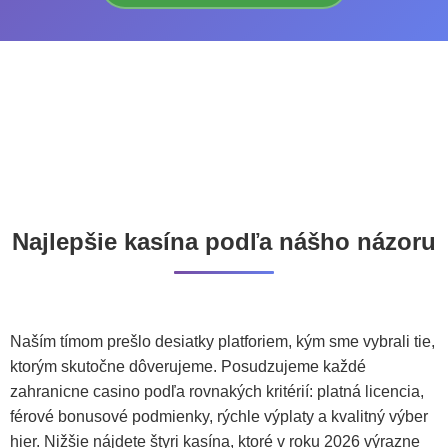
Najlepšie kasína podľa nášho názoru
Naším tímom prešlo desiatky platforiem, kým sme vybrali tie,
ktorým skutočne dôverujeme. Posudzujeme každé
zahranicne casino podľa rovnakých kritérií: platná licencia,
férové bonusové podmienky, rýchle výplaty a kvalitný výber
hier. Nižšie nájdete štyri kasína, ktoré v roku 2026 výrazne