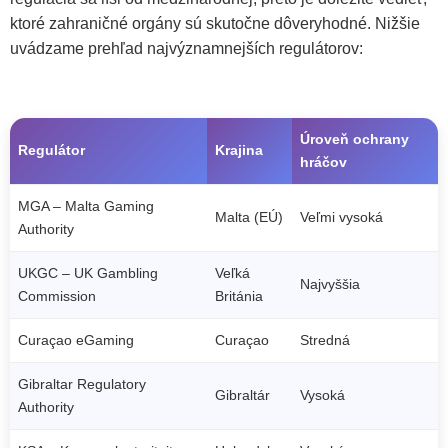
ktoré zahraničné orgány sú skutočne dôveryhodné. Nižšie
uvádzame prehľad najvýznamnejších regulátorov:
Úroveň ochrany
Regulátor
Krajina
hráčov
MGA – Malta Gaming
Malta (EÚ)
Veľmi vysoká
Authority
UKGC – UK Gambling
Veľká
Najvyššia
Commission
Británia
Curaçao eGaming
Curaçao
Stredná
Gibraltar Regulatory
Gibraltár
Vysoká
Authority