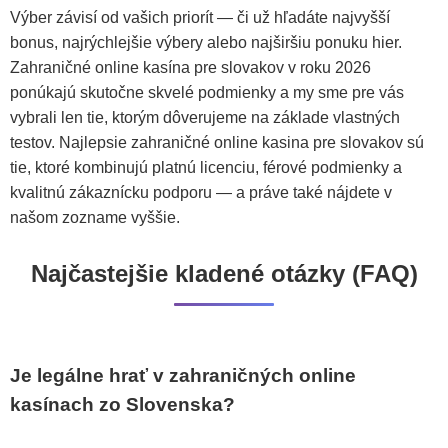
Výber závisí od vašich priorít — či už hľadáte najvyšší
bonus, najrýchlejšie výbery alebo najširšiu ponuku hier.
Zahraničné online kasína pre slovakov v roku 2026
ponúkajú skutočne skvelé podmienky a my sme pre vás
vybrali len tie, ktorým dôverujeme na základe vlastných
testov. Najlepsie zahraničné online kasina pre slovakov sú
tie, ktoré kombinujú platnú licenciu, férové podmienky a
kvalitnú zákaznícku podporu — a práve také nájdete v
našom zozname vyššie.
Najčastejšie kladené otázky (FAQ)
Je legálne hrať v zahraničných online
kasínach zo Slovenska?