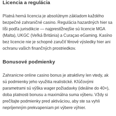
Licencia a regulácia
Platná herná licencia je absolútnym základom každého
bezpečné zahraničné casino. Regulácia hazardných hier sa
líši podľa jurisdikcie — najprestížnejšie sú licencie MGA
(Malta), UKGC (Veľká Británia) a Curaçao eGaming. Kasíno
bez licencie nie je schopné zaručiť férové výsledky hier ani
ochranu vašich finančných prostriedkov.
Bonusové podmienky
Zahranicne online casino bonus je atraktívny len vtedy, ak
sú podmienky jeho využitia realistické. Kľúčovými
parametrami sú výška wager požiadavky (ideálne do 40×),
doba platnosti bonusu a maximálna suma výberu. Vždy si
prečítajte podmienky pred aktiváciou, aby ste sa vyhli
nepríjemným prekvapeniam pri výbere výhier.