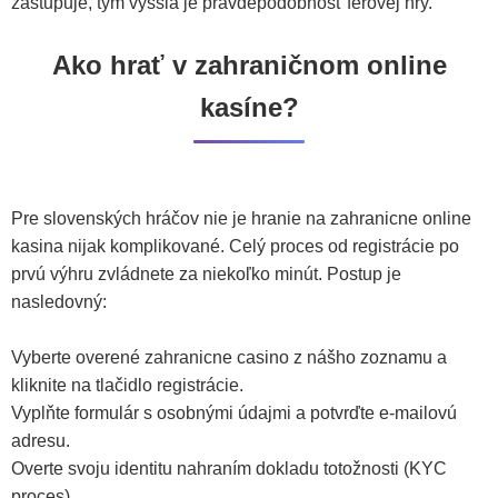
zastupuje, tým vyššia je pravdepodobnosť férovej hry.
Ako hrať v zahraničnom online
kasíne?
Pre slovenských hráčov nie je hranie na zahranicne online
kasina nijak komplikované. Celý proces od registrácie po
prvú výhru zvládnete za niekoľko minút. Postup je
nasledovný:
Vyberte overené zahranicne casino z nášho zoznamu a
kliknite na tlačidlo registrácie.
Vyplňte formulár s osobnými údajmi a potvrďte e-mailovú
adresu.
Overte svoju identitu nahraním dokladu totožnosti (KYC
proces).