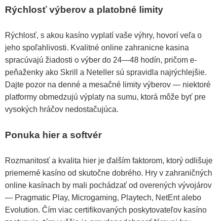
Rýchlosť výberov a platobné limity
Rýchlosť, s akou kasíno vyplatí vaše výhry, hovorí veľa o
jeho spoľahlivosti. Kvalitné online zahranicne kasina
spracúvajú žiadosti o výber do 24—48 hodín, pričom e-
peňaženky ako Skrill a Neteller sú spravidla najrýchlejšie.
Dajte pozor na denné a mesačné limity výberov — niektoré
platformy obmedzujú výplaty na sumu, ktorá môže byť pre
vysokých hráčov nedostačujúca.
Ponuka hier a softvér
Rozmanitosť a kvalita hier je ďalším faktorom, ktorý odlišuje
priemerné kasíno od skutočne dobrého. Hry v zahraničných
online kasínach by mali pochádzať od overených vývojárov
— Pragmatic Play, Microgaming, Playtech, NetEnt alebo
Evolution. Čím viac certifikovaných poskytovateľov kasíno