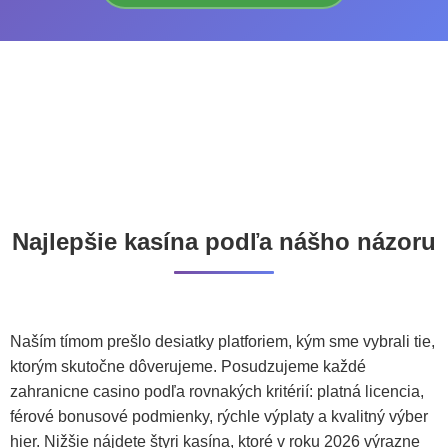
Najlepšie kasína podľa nášho názoru
Naším tímom prešlo desiatky platforiem, kým sme vybrali tie,
ktorým skutočne dôverujeme. Posudzujeme každé
zahranicne casino podľa rovnakých kritérií: platná licencia,
férové bonusové podmienky, rýchle výplaty a kvalitný výber
hier. Nižšie nájdete štyri kasína, ktoré v roku 2026 výrazne