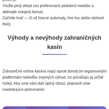
Vložte prvý vklad cez preferovanú platobnú metódu a
aktivujte vstupný bonus.
Začnite hrať — či už hracie automaty, live hry alebo stolové
tituly.
Výhody a nevýhody zahraničných
kasín
Zahraničné online kasína majú oproti domácim regulovaným
platformám niekoľko zrejmých výhod, no prinášajú aj určité
riziká. Aby sme vám dali úplný obraz, pripravili sme
nasledujúce porovnanie: