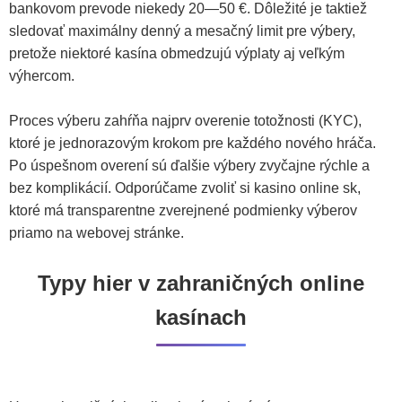
bankovom prevode niekedy 20—50 €. Dôležité je taktiež
sledovať maximálny denný a mesačný limit pre výbery,
pretože niektoré kasína obmedzujú výplaty aj veľkým
výhercom.
Proces výberu zahŕňa najprv overenie totožnosti (KYC),
ktoré je jednorazovým krokom pre každého nového hráča.
Po úspešnom overení sú ďalšie výbery zvyčajne rýchle a
bez komplikácií. Odporúčame zvoliť si kasino online sk,
ktoré má transparentne zverejnené podmienky výberov
priamo na webovej stránke.
Typy hier v zahraničných online
kasínach