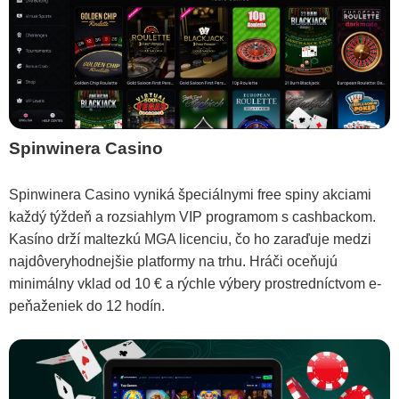
Spinwinera Casino
Spinwinera Casino vyniká špeciálnymi free spiny akciami
každý týždeň a rozsiahlym VIP programom s cashbackom.
Kasíno drží maltezkú MGA licenciu, čo ho zaraďuje medzi
najdôveryhodnejšie platformy na trhu. Hráči oceňujú
minimálny vklad od 10 € a rýchle výbery prostredníctvom e-
peňaženiek do 12 hodín.