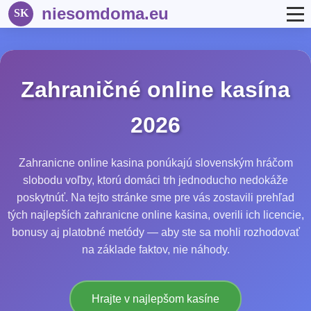
niesomdoma.eu
Zahraničné online kasína
2026
Zahranicne online kasina ponúkajú slovenským hráčom
slobodu voľby, ktorú domáci trh jednoducho nedokáže
poskytnúť. Na tejto stránke sme pre vás zostavili prehľad
tých najlepších zahranicne online kasina, overili ich licencie,
bonusy aj platobné metódy — aby ste sa mohli rozhodovať
na základe faktov, nie náhody.
Hrajte v najlepšom kasíne