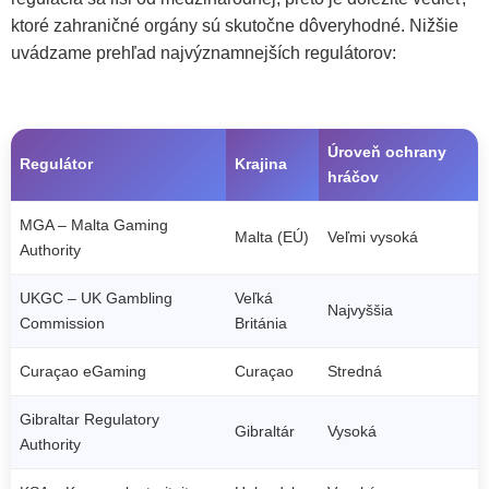
ktoré zahraničné orgány sú skutočne dôveryhodné. Nižšie
uvádzame prehľad najvýznamnejších regulátorov:
Úroveň ochrany
Regulátor
Krajina
hráčov
MGA – Malta Gaming
Malta (EÚ)
Veľmi vysoká
Authority
UKGC – UK Gambling
Veľká
Najvyššia
Commission
Británia
Curaçao eGaming
Curaçao
Stredná
Gibraltar Regulatory
Gibraltár
Vysoká
Authority