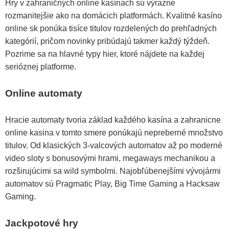
Hry v zahraničných online kasínach sú výrazne
rozmanitejšie ako na domácich platformách. Kvalitné kasíno
online sk ponúka tisíce titulov rozdelených do prehľadných
kategórií, pričom novinky pribúdajú takmer každý týždeň.
Pozrime sa na hlavné typy hier, ktoré nájdete na každej
serióznej platforme.
Online automaty
Hracie automaty tvoria základ každého kasína a zahranicne
online kasina v tomto smere ponúkajú nepreberné množstvo
titulov. Od klasických 3-valcových automatov až po moderné
video sloty s bonusovými hrami, megaways mechanikou a
rozširujúcimi sa wild symbolmi. Najobľúbenejšími vývojármi
automatov sú Pragmatic Play, Big Time Gaming a Hacksaw
Gaming.
Jackpotové hry