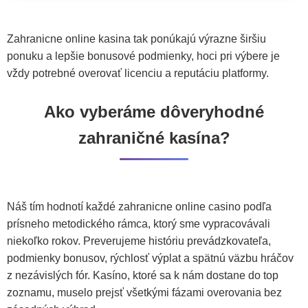
Zahranicne online kasina tak ponúkajú výrazne širšiu
ponuku a lepšie bonusové podmienky, hoci pri výbere je
vždy potrebné overovať licenciu a reputáciu platformy.
Ako vyberáme dôveryhodné
zahraničné kasína?
Náš tím hodnotí každé zahranicne online casino podľa
prísneho metodického rámca, ktorý sme vypracovávali
niekoľko rokov. Preverujeme históriu prevádzkovateľa,
podmienky bonusov, rýchlosť výplat a spätnú väzbu hráčov
z nezávislých fór. Kasíno, ktoré sa k nám dostane do top
zoznamu, muselo prejsť všetkými fázami overovania bez