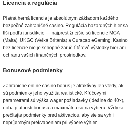
Licencia a regulácia
Platná herná licencia je absolútnym základom každého
bezpečné zahraničné casino. Regulácia hazardných hier sa
líši podľa jurisdikcie — najprestížnejšie sú licencie MGA
(Malta), UKGC (Veľká Británia) a Curaçao eGaming. Kasíno
bez licencie nie je schopné zaručiť férové výsledky hier ani
ochranu vašich finančných prostriedkov.
Bonusové podmienky
Zahranicne online casino bonus je atraktívny len vtedy, ak
sú podmienky jeho využitia realistické. Kľúčovými
parametrami sú výška wager požiadavky (ideálne do 40×),
doba platnosti bonusu a maximálna suma výberu. Vždy si
prečítajte podmienky pred aktiváciou, aby ste sa vyhli
nepríjemným prekvapeniam pri výbere výhier.