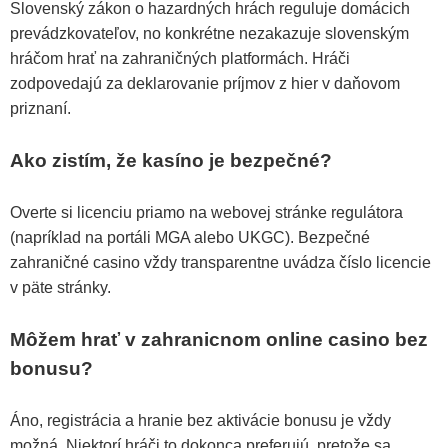
Slovenský zákon o hazardných hrách reguluje domácich
prevádzkovateľov, no konkrétne nezakazuje slovenským
hráčom hrať na zahraničných platformách. Hráči
zodpovedajú za deklarovanie príjmov z hier v daňovom
priznaní.
Ako zistím, že kasíno je bezpečné?
Overte si licenciu priamo na webovej stránke regulátora
(napríklad na portáli MGA alebo UKGC). Bezpečné
zahraničné casino vždy transparentne uvádza číslo licencie
v päte stránky.
Môžem hrať v zahranicnom online casino bez
bonusu?
Áno, registrácia a hranie bez aktivácie bonusu je vždy
možná. Niektorí hráči to dokonca preferujú, pretože sa