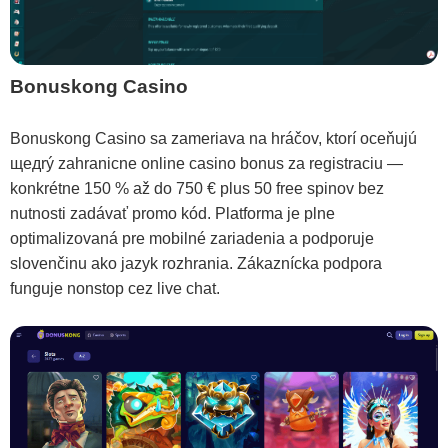
Bonuskong Casino
Bonuskong Casino sa zameriava na hráčov, ktorí oceňujú
щедrý zahranicne online casino bonus za registraciu —
konkrétne 150 % až do 750 € plus 50 free spinov bez
nutnosti zadávať promo kód. Platforma je plne
optimalizovaná pre mobilné zariadenia a podporuje
slovenčinu ako jazyk rozhrania. Zákaznícka podpora
funguje nonstop cez live chat.