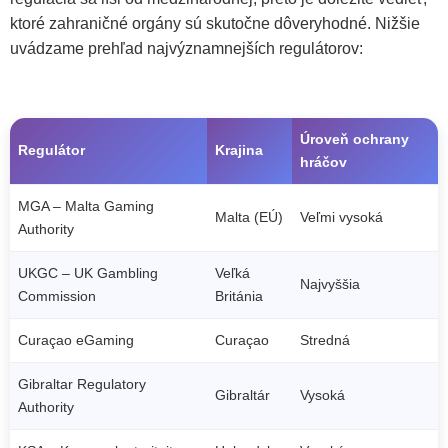
ktoré zahraničné orgány sú skutočne dôveryhodné. Nižšie
uvádzame prehľad najvýznamnejších regulátorov:
Úroveň ochrany
Regulátor
Krajina
hráčov
MGA – Malta Gaming
Malta (EÚ)
Veľmi vysoká
Authority
UKGC – UK Gambling
Veľká
Najvyššia
Commission
Británia
Curaçao eGaming
Curaçao
Stredná
Gibraltar Regulatory
Gibraltár
Vysoká
Authority