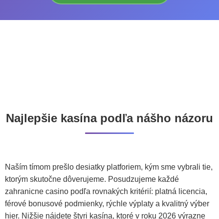
Najlepšie kasína podľa nášho názoru
Naším tímom prešlo desiatky platforiem, kým sme vybrali tie,
ktorým skutočne dôverujeme. Posudzujeme každé
zahranicne casino podľa rovnakých kritérií: platná licencia,
férové bonusové podmienky, rýchle výplaty a kvalitný výber
hier. Nižšie nájdete štyri kasína, ktoré v roku 2026 výrazne