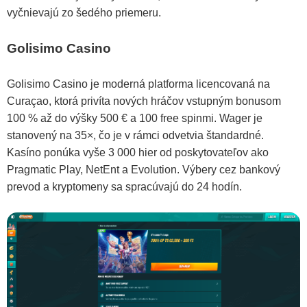
vyčnievajú zo šedého priemeru.
Golisimo Casino
Golisimo Casino je moderná platforma licencovaná na
Curaçao, ktorá privíta nových hráčov vstupným bonusom
100 % až do výšky 500 € a 100 free spinmi. Wager je
stanovený na 35×, čo je v rámci odvetvia štandardné.
Kasíno ponúka vyše 3 000 hier od poskytovateľov ako
Pragmatic Play, NetEnt a Evolution. Výbery cez bankový
prevod a kryptomeny sa spracúvajú do 24 hodín.