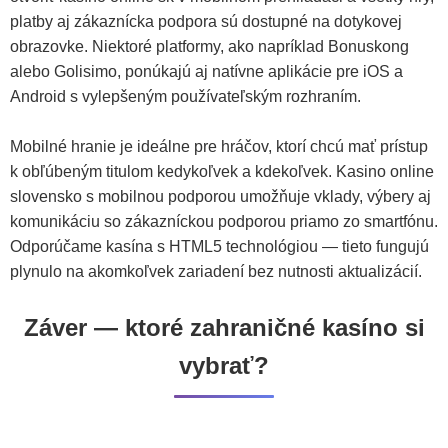
platby aj zákaznícka podpora sú dostupné na dotykovej
obrazovke. Niektoré platformy, ako napríklad Bonuskong
alebo Golisimo, ponúkajú aj natívne aplikácie pre iOS a
Android s vylepšeným používateľským rozhraním.
Mobilné hranie je ideálne pre hráčov, ktorí chcú mať prístup
k obľúbeným titulom kedykoľvek a kdekoľvek. Kasino online
slovensko s mobilnou podporou umožňuje vklady, výbery aj
komunikáciu so zákazníckou podporou priamo zo smartfónu.
Odporúčame kasína s HTML5 technológiou — tieto fungujú
plynulo na akomkoľvek zariadení bez nutnosti aktualizácií.
Záver — ktoré zahraničné kasíno si
vybrať?