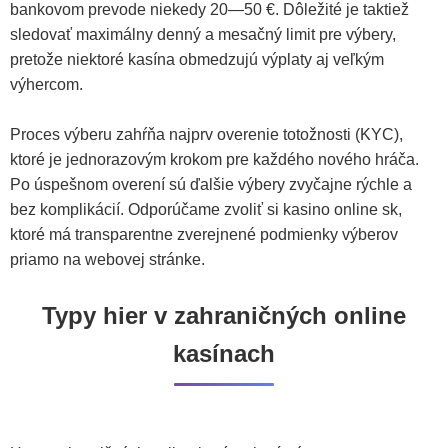
bankovom prevode niekedy 20—50 €. Dôležité je taktiež
sledovať maximálny denný a mesačný limit pre výbery,
pretože niektoré kasína obmedzujú výplaty aj veľkým
výhercom.
Proces výberu zahŕňa najprv overenie totožnosti (KYC),
ktoré je jednorazovým krokom pre každého nového hráča.
Po úspešnom overení sú ďalšie výbery zvyčajne rýchle a
bez komplikácií. Odporúčame zvoliť si kasino online sk,
ktoré má transparentne zverejnené podmienky výberov
priamo na webovej stránke.
Typy hier v zahraničných online
kasínach