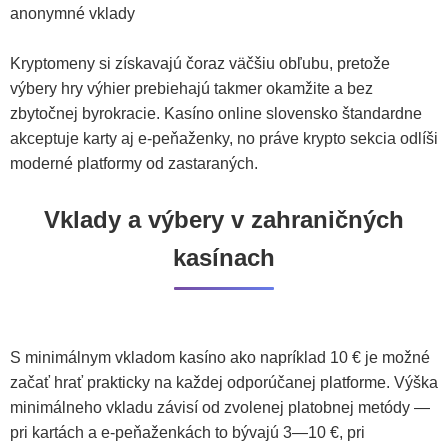
anonymné vklady
Kryptomeny si získavajú čoraz väčšiu obľubu, pretože
výbery hry výhier prebiehajú takmer okamžite a bez
zbytočnej byrokracie. Kasíno online slovensko štandardne
akceptuje karty aj e-peňaženky, no práve krypto sekcia odlíši
moderné platformy od zastaraných.
Vklady a výbery v zahraničných
kasínach
S minimálnym vkladom kasíno ako napríklad 10 € je možné
začať hrať prakticky na každej odporúčanej platforme. Výška
minimálneho vkladu závisí od zvolenej platobnej metódy —
pri kartách a e-peňaženkách to bývajú 3—10 €, pri