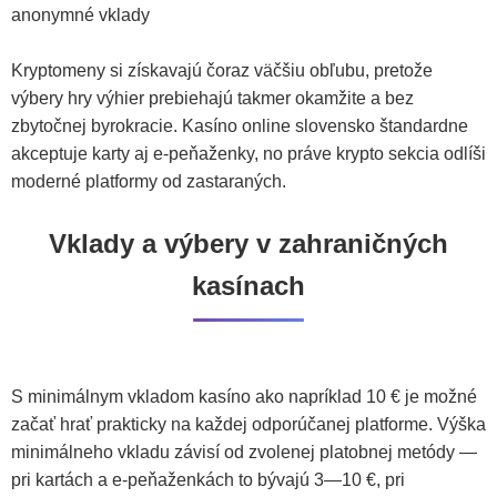
anonymné vklady
Kryptomeny si získavajú čoraz väčšiu obľubu, pretože
výbery hry výhier prebiehajú takmer okamžite a bez
zbytočnej byrokracie. Kasíno online slovensko štandardne
akceptuje karty aj e-peňaženky, no práve krypto sekcia odlíši
moderné platformy od zastaraných.
Vklady a výbery v zahraničných
kasínach
S minimálnym vkladom kasíno ako napríklad 10 € je možné
začať hrať prakticky na každej odporúčanej platforme. Výška
minimálneho vkladu závisí od zvolenej platobnej metódy —
pri kartách a e-peňaženkách to bývajú 3—10 €, pri