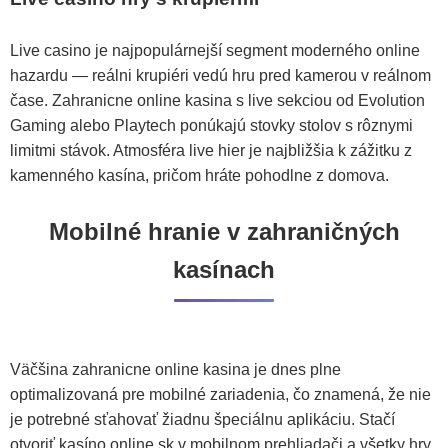
Live casino je najpopulárnejší segment moderného online
hazardu — reálni krupiéri vedú hru pred kamerou v reálnom
čase. Zahranicne online kasina s live sekciou od Evolution
Gaming alebo Playtech ponúkajú stovky stolov s rôznymi
limitmi stávok. Atmosféra live hier je najbližšia k zážitku z
kamenného kasína, pričom hráte pohodlne z domova.
Mobilné hranie v zahraničných
kasínach
Väčšina zahranicne online kasina je dnes plne
optimalizovaná pre mobilné zariadenia, čo znamená, že nie
je potrebné sťahovať žiadnu špeciálnu aplikáciu. Stačí
otvoriť kasíno online sk v mobilnom prehliadači a všetky hry,