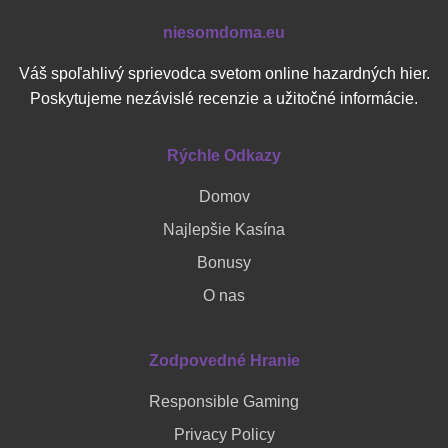
niesomdoma.eu
Váš spoľahlivý sprievodca svetom online hazardných hier.
Poskytujeme nezávislé recenzie a užitočné informácie.
Rýchle Odkazy
Domov
Najlepšie Kasína
Bonusy
O nas
Zodpovedné Hranie
Responsible Gaming
Privacy Policy