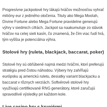
Progresívne jackpotové hry lákajú hráčov možnosťou vyhrať
milióny eur z jediného otočenia. Tituly ako Mega Moolah,
Divine Fortune alebo Mega Fortune pravidelne generujú
výhry v siedmich cifrách. Jackpot sa naakumuluje zo stávok
hráčov na celej sieti kasín, čo znamená, že čím viac ľudí hrá,
tým vyššia je potenciálna výhra.
Stolové hry (ruleta, blackjack, baccarat, poker)
Stolové hry sú obľúbené najmä medzi hráčmi, ktorí preferujú
stratégiu pred čistou náhodou. Výbery hry zahŕňajú
európsku aj americkú ruletu, desiatky variant blackjacku a
baccarat v rôznych verziách. Softvérové stolové hry
využívajú certifikované RNG generátory, ktoré zaručujú
spravodlivé výsledky pri každom kole.
Live casino hry s krupiérmi