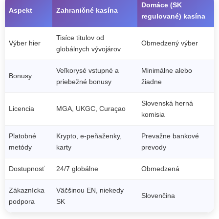
Domáce (SK
Aspekt
Zahraničné kasína
regulované) kasína
Tisíce titulov od
Výber hier
Obmedzený výber
globálnych vývojárov
Veľkorysé vstupné a
Minimálne alebo
Bonusy
priebežné bonusy
žiadne
Slovenská herná
Licencia
MGA, UKGC, Curaçao
komisia
Platobné
Krypto, e-peňaženky,
Prevažne bankové
metódy
karty
prevody
Dostupnosť
24/7 globálne
Obmedzená
Zákaznícka
Väčšinou EN, niekedy
Slovenčina
podpora
SK