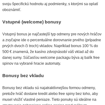
svoju špecifickú hodnotu aj podmienky, s ktorými sa oplatí
oboznámiť.
Vstupné (welcome) bonusy
Vstupný bonus je najčastejší typ odmeny pre nových hráčov
a zvyčajne ide o percentuálne dorovnanie prvého (prípadne
prvých dvoch či troch) vkladov. Napríklad bonus 100 % do
500 € znamená, že kasíno zdvojnásobí váš vklad až do
danej sumy. Súčasťou welcome packagu býva aj balík free
spinov na vybrané hracie automaty.
Bonusy bez vkladu
Bonusy bez vkladu sú najatraktívnejšou formou odmeny,
pretože hráč dostane kredit alebo free spiny bez toho, aby
musel vložiť vlastné peniaze. Tieto ponuky sú ideálne na