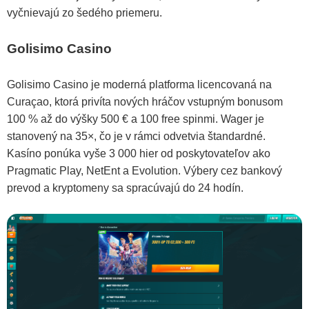
vyčnievajú zo šedého priemeru.
Golisimo Casino
Golisimo Casino je moderná platforma licencovaná na
Curaçao, ktorá privíta nových hráčov vstupným bonusom
100 % až do výšky 500 € a 100 free spinmi. Wager je
stanovený na 35×, čo je v rámci odvetvia štandardné.
Kasíno ponúka vyše 3 000 hier od poskytovateľov ako
Pragmatic Play, NetEnt a Evolution. Výbery cez bankový
prevod a kryptomeny sa spracúvajú do 24 hodín.