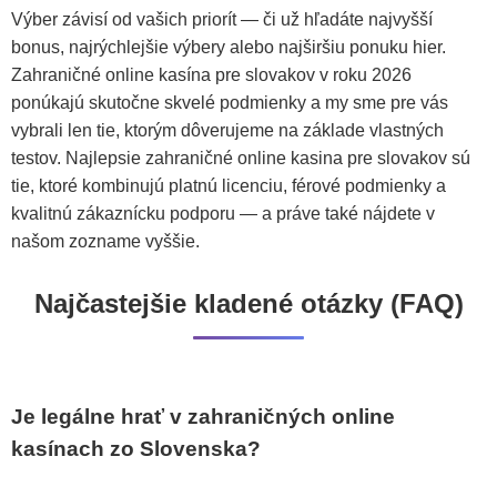
Výber závisí od vašich priorít — či už hľadáte najvyšší
bonus, najrýchlejšie výbery alebo najširšiu ponuku hier.
Zahraničné online kasína pre slovakov v roku 2026
ponúkajú skutočne skvelé podmienky a my sme pre vás
vybrali len tie, ktorým dôverujeme na základe vlastných
testov. Najlepsie zahraničné online kasina pre slovakov sú
tie, ktoré kombinujú platnú licenciu, férové podmienky a
kvalitnú zákaznícku podporu — a práve také nájdete v
našom zozname vyššie.
Najčastejšie kladené otázky (FAQ)
Je legálne hrať v zahraničných online
kasínach zo Slovenska?