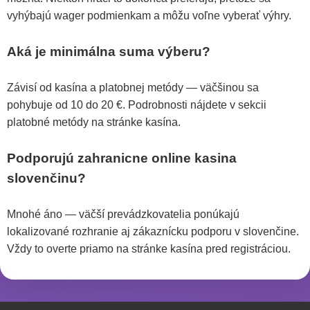
vyhýbajú wager podmienkam a môžu voľne vyberať výhry.
Aká je minimálna suma výberu?
Závisí od kasína a platobnej metódy — väčšinou sa
pohybuje od 10 do 20 €. Podrobnosti nájdete v sekcii
platobné metódy na stránke kasína.
Podporujú zahranicne online kasina
slovenčinu?
Mnohé áno — väčší prevádzkovatelia ponúkajú
lokalizované rozhranie aj zákaznícku podporu v slovenčine.
Vždy to overte priamo na stránke kasína pred registráciou.