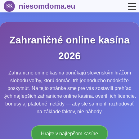
niesomdoma.eu
Zahraničné online kasína
2026
Zahranicne online kasina ponúkajú slovenským hráčom
slobodu voľby, ktorú domáci trh jednoducho nedokáže
poskytnúť. Na tejto stránke sme pre vás zostavili prehľad
tých najlepších zahranicne online kasina, overili ich licencie,
bonusy aj platobné metódy — aby ste sa mohli rozhodovať
na základe faktov, nie náhody.
Hrajte v najlepšom kasíne