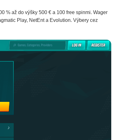
00 % až do výšky 500 € a 100 free spinmi. Wager
agmatic Play, NetEnt a Evolution. Výbery cez