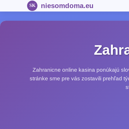
niesomdoma.eu
Zahra
Zahranicne online kasina ponúkajú sl
stránke sme pre vás zostavili prehľad tý
s