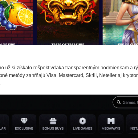
 no už si získalo rešpekt vďaka transparentným podmienkam a r
né metódy zahŕňajú Visa, Mastercard, Skrill, Neteller aj krypto
.