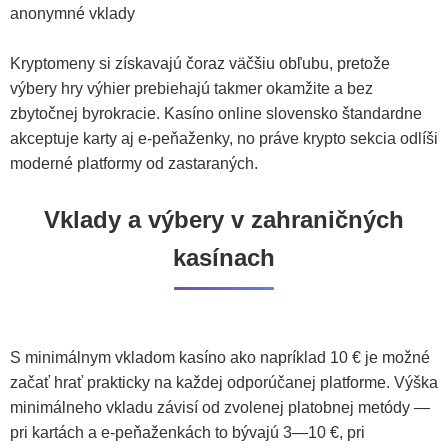
anonymné vklady
Kryptomeny si získavajú čoraz väčšiu obľubu, pretože
výbery hry výhier prebiehajú takmer okamžite a bez
zbytočnej byrokracie. Kasíno online slovensko štandardne
akceptuje karty aj e-peňaženky, no práve krypto sekcia odlíši
moderné platformy od zastaraných.
Vklady a výbery v zahraničných
kasínach
S minimálnym vkladom kasíno ako napríklad 10 € je možné
začať hrať prakticky na každej odporúčanej platforme. Výška
minimálneho vkladu závisí od zvolenej platobnej metódy —
pri kartách a e-peňaženkách to bývajú 3—10 €, pri