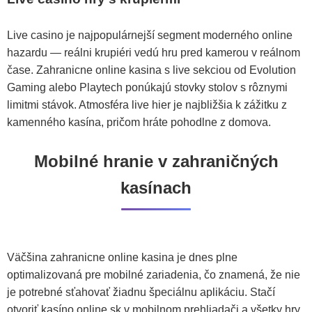
Live casino je najpopulárnejší segment moderného online
hazardu — reálni krupiéri vedú hru pred kamerou v reálnom
čase. Zahranicne online kasina s live sekciou od Evolution
Gaming alebo Playtech ponúkajú stovky stolov s rôznymi
limitmi stávok. Atmosféra live hier je najbližšia k zážitku z
kamenného kasína, pričom hráte pohodlne z domova.
Mobilné hranie v zahraničných
kasínach
Väčšina zahranicne online kasina je dnes plne
optimalizovaná pre mobilné zariadenia, čo znamená, že nie
je potrebné sťahovať žiadnu špeciálnu aplikáciu. Stačí
otvoriť kasíno online sk v mobilnom prehliadači a všetky hry,