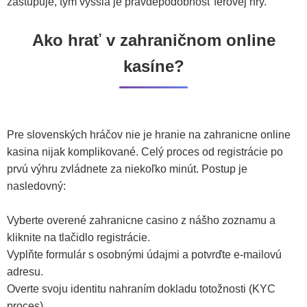
zastupuje, tým vyššia je pravdepodobnosť férovej hry.
Ako hrať v zahraničnom online
kasíne?
Pre slovenských hráčov nie je hranie na zahranicne online
kasina nijak komplikované. Celý proces od registrácie po
prvú výhru zvládnete za niekoľko minút. Postup je
nasledovný:
Vyberte overené zahranicne casino z nášho zoznamu a
kliknite na tlačidlo registrácie.
Vyplňte formulár s osobnými údajmi a potvrďte e-mailovú
adresu.
Overte svoju identitu nahraním dokladu totožnosti (KYC
proces).