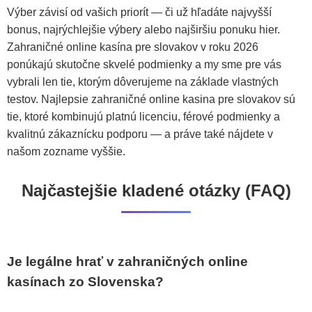
Výber závisí od vašich priorít — či už hľadáte najvyšší
bonus, najrýchlejšie výbery alebo najširšiu ponuku hier.
Zahraničné online kasína pre slovakov v roku 2026
ponúkajú skutočne skvelé podmienky a my sme pre vás
vybrali len tie, ktorým dôverujeme na základe vlastných
testov. Najlepsie zahraničné online kasina pre slovakov sú
tie, ktoré kombinujú platnú licenciu, férové podmienky a
kvalitnú zákaznícku podporu — a práve také nájdete v
našom zozname vyššie.
Najčastejšie kladené otázky (FAQ)
Je legálne hrať v zahraničných online
kasínach zo Slovenska?