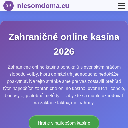
niesomdoma.eu
Zahraničné online kasína
2026
Zahranicne online kasina ponúkajú slovenským hráčom
slobodu voľby, ktorú domáci trh jednoducho nedokáže
poskytnúť. Na tejto stránke sme pre vás zostavili prehľad
tých najlepších zahranicne online kasina, overili ich licencie,
bonusy aj platobné metódy — aby ste sa mohli rozhodovať
na základe faktov, nie náhody.
Hrajte v najlepšom kasíne