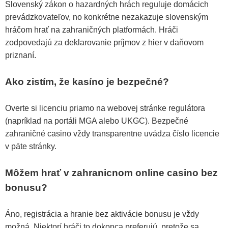
Slovenský zákon o hazardných hrách reguluje domácich
prevádzkovateľov, no konkrétne nezakazuje slovenským
hráčom hrať na zahraničných platformách. Hráči
zodpovedajú za deklarovanie príjmov z hier v daňovom
priznaní.
Ako zistím, že kasíno je bezpečné?
Overte si licenciu priamo na webovej stránke regulátora
(napríklad na portáli MGA alebo UKGC). Bezpečné
zahraničné casino vždy transparentne uvádza číslo licencie
v päte stránky.
Môžem hrať v zahranicnom online casino bez
bonusu?
Áno, registrácia a hranie bez aktivácie bonusu je vždy
možná. Niektorí hráči to dokonca preferujú, pretože sa