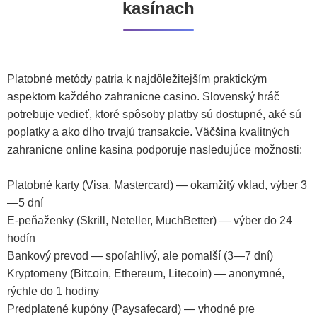
kasínach
Platobné metódy patria k najdôležitejším praktickým
aspektom každého zahranicne casino. Slovenský hráč
potrebuje vedieť, ktoré spôsoby platby sú dostupné, aké sú
poplatky a ako dlho trvajú transakcie. Väčšina kvalitných
zahranicne online kasina podporuje nasledujúce možnosti:
Platobné karty (Visa, Mastercard) — okamžitý vklad, výber 3
—5 dní
E-peňaženky (Skrill, Neteller, MuchBetter) — výber do 24
hodín
Bankový prevod — spoľahlivý, ale pomalší (3—7 dní)
Kryptomeny (Bitcoin, Ethereum, Litecoin) — anonymné,
rýchle do 1 hodiny
Predplatené kupóny (Paysafecard) — vhodné pre