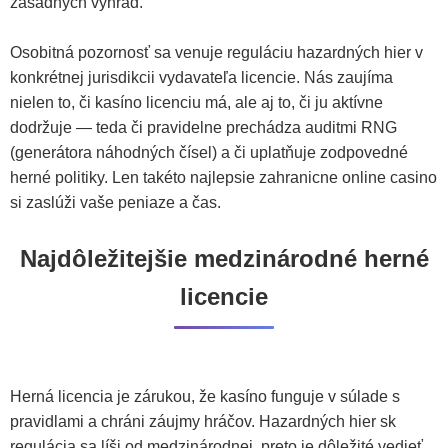
zásadných výhrad.
Osobitná pozornosť sa venuje reguláciu hazardných hier v
konkrétnej jurisdikcii vydavateľa licencie. Nás zaujíma
nielen to, či kasíno licenciu má, ale aj to, či ju aktívne
dodržuje — teda či pravidelne prechádza auditmi RNG
(generátora náhodných čísel) a či uplatňuje zodpovedné
herné politiky. Len takéto najlepsie zahranicne online casino
si zaslúži vaše peniaze a čas.
Najdôležitejšie medzinárodné herné
licencie
Herná licencia je zárukou, že kasíno funguje v súlade s
pravidlami a chráni záujmy hráčov. Hazardných hier sk
regulácia sa líši od medzinárodnej, preto je dôležité vedieť,