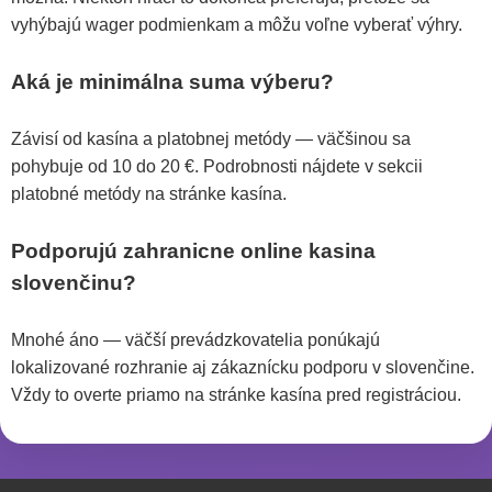
vyhýbajú wager podmienkam a môžu voľne vyberať výhry.
Aká je minimálna suma výberu?
Závisí od kasína a platobnej metódy — väčšinou sa
pohybuje od 10 do 20 €. Podrobnosti nájdete v sekcii
platobné metódy na stránke kasína.
Podporujú zahranicne online kasina
slovenčinu?
Mnohé áno — väčší prevádzkovatelia ponúkajú
lokalizované rozhranie aj zákaznícku podporu v slovenčine.
Vždy to overte priamo na stránke kasína pred registráciou.