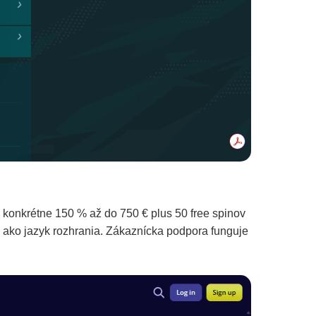
 konkrétne 150 % až do 750 € plus 50 free spinov
u ako jazyk rozhrania. Zákaznícka podpora funguje