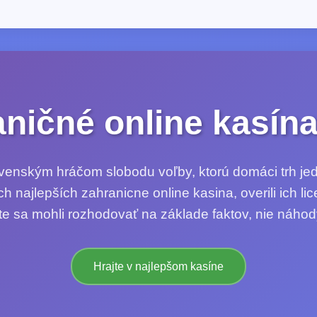
ničné online kasín
ovenským hráčom slobodu voľby, ktorú domáci trh je
ch najlepších zahranicne online kasina, overili ich 
te sa mohli rozhodovať na základe faktov, nie náhod
Hrajte v najlepšom kasíne