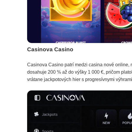
Casinova Casino
Casinova Casino patrí medzi casina nové online,
dosahuje 200 % až do výšky 1 000 €, pričom platob
vrátane jackpotových hier s progresívnymi výhrami