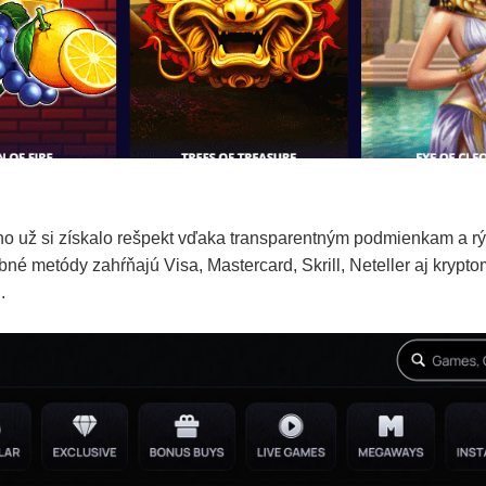
 no už si získalo rešpekt vďaka transparentným podmienkam a r
né metódy zahŕňajú Visa, Mastercard, Skrill, Neteller aj krypto
.