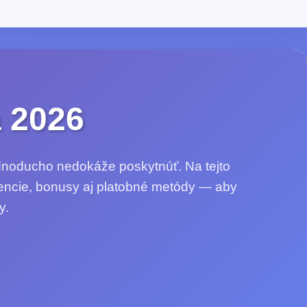
a 2026
dnoducho nedokáže poskytnúť. Na tejto
licencie, bonusy aj platobné metódy — aby
y.