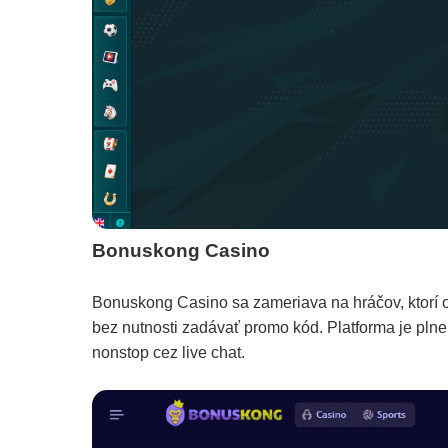
Bonuskong Casino
Bonuskong Casino sa zameriava na hráčov, ktorí o
bez nutnosti zadávať promo kód. Platforma je pln
nonstop cez live chat.