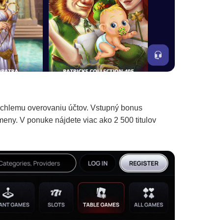
ýchlemu overovaniu účtov. Vstupný bonus
meny. V ponuke nájdete viac ako 2 500 titulov