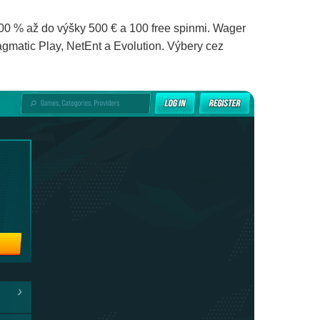
00 % až do výšky 500 € a 100 free spinmi. Wager
agmatic Play, NetEnt a Evolution. Výbery cez