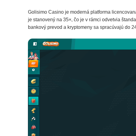
Golisimo Casino je moderná platforma licencovan
je stanovený na 35×, čo je v rámci odvetvia štand
bankový prevod a kryptomeny sa spracúvajú do 24