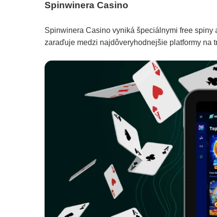
Spinwinera Casino
Spinwinera Casino vyniká špeciálnymi free spiny
zaraďuje medzi najdôveryhodnejšie platformy na t