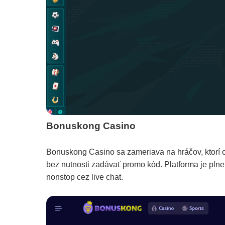
Bonuskong Casino
Bonuskong Casino sa zameriava na hráčov, ktorí o
bez nutnosti zadávať promo kód. Platforma je pln
nonstop cez live chat.