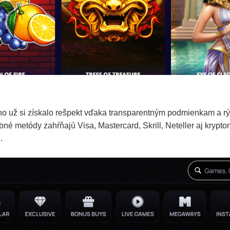
 no už si získalo rešpekt vďaka transparentným podmienkam a r
né metódy zahŕňajú Visa, Mastercard, Skrill, Neteller aj krypto
.