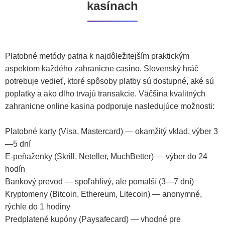
kasínach
Platobné metódy patria k najdôležitejším praktickým
aspektom každého zahranicne casino. Slovenský hráč
potrebuje vedieť, ktoré spôsoby platby sú dostupné, aké sú
poplatky a ako dlho trvajú transakcie. Väčšina kvalitných
zahranicne online kasina podporuje nasledujúce možnosti:
Platobné karty (Visa, Mastercard) — okamžitý vklad, výber 3
—5 dní
E-peňaženky (Skrill, Neteller, MuchBetter) — výber do 24
hodín
Bankový prevod — spoľahlivý, ale pomalší (3—7 dní)
Kryptomeny (Bitcoin, Ethereum, Litecoin) — anonymné,
rýchle do 1 hodiny
Predplatené kupóny (Paysafecard) — vhodné pre