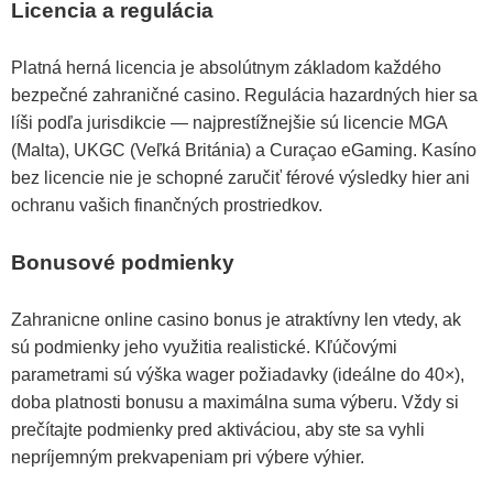
Licencia a regulácia
Platná herná licencia je absolútnym základom každého
bezpečné zahraničné casino. Regulácia hazardných hier sa
líši podľa jurisdikcie — najprestížnejšie sú licencie MGA
(Malta), UKGC (Veľká Británia) a Curaçao eGaming. Kasíno
bez licencie nie je schopné zaručiť férové výsledky hier ani
ochranu vašich finančných prostriedkov.
Bonusové podmienky
Zahranicne online casino bonus je atraktívny len vtedy, ak
sú podmienky jeho využitia realistické. Kľúčovými
parametrami sú výška wager požiadavky (ideálne do 40×),
doba platnosti bonusu a maximálna suma výberu. Vždy si
prečítajte podmienky pred aktiváciou, aby ste sa vyhli
nepríjemným prekvapeniam pri výbere výhier.