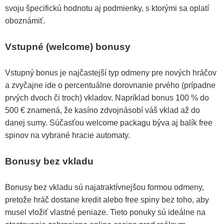
svoju špecifickú hodnotu aj podmienky, s ktorými sa oplatí
oboznámiť.
Vstupné (welcome) bonusy
Vstupný bonus je najčastejší typ odmeny pre nových hráčov
a zvyčajne ide o percentuálne dorovnanie prvého (prípadne
prvých dvoch či troch) vkladov. Napríklad bonus 100 % do
500 € znamená, že kasíno zdvojnásobí váš vklad až do
danej sumy. Súčasťou welcome packagu býva aj balík free
spinov na vybrané hracie automaty.
Bonusy bez vkladu
Bonusy bez vkladu sú najatraktívnejšou formou odmeny,
pretože hráč dostane kredit alebo free spiny bez toho, aby
musel vložiť vlastné peniaze. Tieto ponuky sú ideálne na