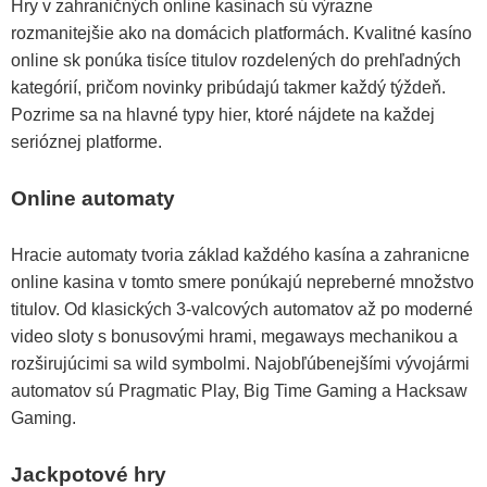
Hry v zahraničných online kasínach sú výrazne
rozmanitejšie ako na domácich platformách. Kvalitné kasíno
online sk ponúka tisíce titulov rozdelených do prehľadných
kategórií, pričom novinky pribúdajú takmer každý týždeň.
Pozrime sa na hlavné typy hier, ktoré nájdete na každej
serióznej platforme.
Online automaty
Hracie automaty tvoria základ každého kasína a zahranicne
online kasina v tomto smere ponúkajú nepreberné množstvo
titulov. Od klasických 3-valcových automatov až po moderné
video sloty s bonusovými hrami, megaways mechanikou a
rozširujúcimi sa wild symbolmi. Najobľúbenejšími vývojármi
automatov sú Pragmatic Play, Big Time Gaming a Hacksaw
Gaming.
Jackpotové hry