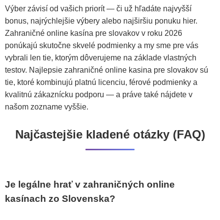
Výber závisí od vašich priorít — či už hľadáte najvyšší
bonus, najrýchlejšie výbery alebo najširšiu ponuku hier.
Zahraničné online kasína pre slovakov v roku 2026
ponúkajú skutočne skvelé podmienky a my sme pre vás
vybrali len tie, ktorým dôverujeme na základe vlastných
testov. Najlepsie zahraničné online kasina pre slovakov sú
tie, ktoré kombinujú platnú licenciu, férové podmienky a
kvalitnú zákaznícku podporu — a práve také nájdete v
našom zozname vyššie.
Najčastejšie kladené otázky (FAQ)
Je legálne hrať v zahraničných online
kasínach zo Slovenska?