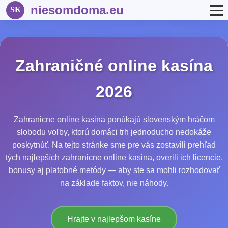
niesomdoma.eu
Zahraničné online kasína
2026
Zahranicne online kasina ponúkajú slovenským hráčom
slobodu voľby, ktorú domáci trh jednoducho nedokáže
poskytnúť. Na tejto stránke sme pre vás zostavili prehľad
tých najlepších zahranicne online kasina, overili ich licencie,
bonusy aj platobné metódy — aby ste sa mohli rozhodovať
na základe faktov, nie náhody.
Hrajte v najlepšom kasíne