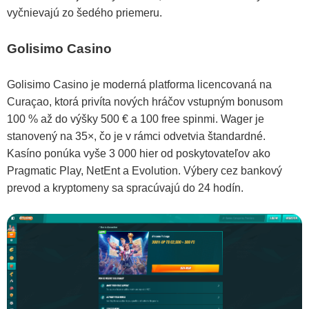
vyčnievajú zo šedého priemeru.
Golisimo Casino
Golisimo Casino je moderná platforma licencovaná na
Curaçao, ktorá privíta nových hráčov vstupným bonusom
100 % až do výšky 500 € a 100 free spinmi. Wager je
stanovený na 35×, čo je v rámci odvetvia štandardné.
Kasíno ponúka vyše 3 000 hier od poskytovateľov ako
Pragmatic Play, NetEnt a Evolution. Výbery cez bankový
prevod a kryptomeny sa spracúvajú do 24 hodín.