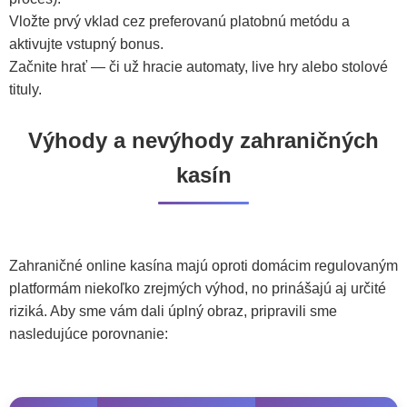
Vložte prvý vklad cez preferovanú platobnú metódu a
aktivujte vstupný bonus.
Začnite hrať — či už hracie automaty, live hry alebo stolové
tituly.
Výhody a nevýhody zahraničných
kasín
Zahraničné online kasína majú oproti domácim regulovaným
platformám niekoľko zrejmých výhod, no prinášajú aj určité
riziká. Aby sme vám dali úplný obraz, pripravili sme
nasledujúce porovnanie: