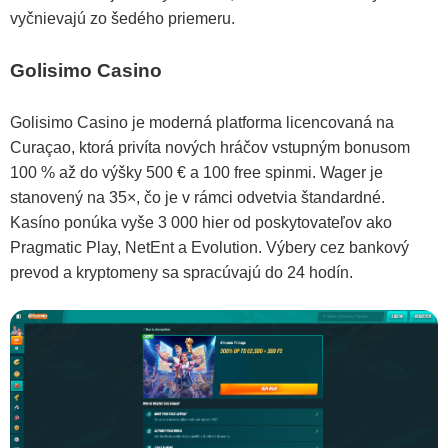
vyčnievajú zo šedého priemeru.
Golisimo Casino
Golisimo Casino je moderná platforma licencovaná na
Curaçao, ktorá privíta nových hráčov vstupným bonusom
100 % až do výšky 500 € a 100 free spinmi. Wager je
stanovený na 35×, čo je v rámci odvetvia štandardné.
Kasíno ponúka vyše 3 000 hier od poskytovateľov ako
Pragmatic Play, NetEnt a Evolution. Výbery cez bankový
prevod a kryptomeny sa spracúvajú do 24 hodín.