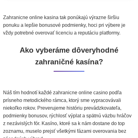
Zahranicne online kasina tak ponúkajú výrazne širšiu
ponuku a lepšie bonusové podmienky, hoci pri výbere je
vždy potrebné overovať licenciu a reputáciu platformy.
Ako vyberáme dôveryhodné
zahraničné kasína?
Náš tím hodnotí každé zahranicne online casino podľa
prísneho metodického rámca, ktorý sme vypracovávali
niekoľko rokov. Preverujeme históriu prevádzkovateľa,
podmienky bonusov, rýchlosť výplat a spätnú väzbu hráčov
z nezávislých fór. Kasíno, ktoré sa k nám dostane do top
zoznamu, muselo prejsť všetkými fázami overovania bez