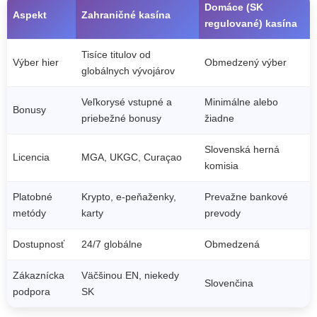
Domáce (SK
Aspekt
Zahraničné kasína
regulované) kasína
Tisíce titulov od
Výber hier
Obmedzený výber
globálnych vývojárov
Veľkorysé vstupné a
Minimálne alebo
Bonusy
priebežné bonusy
žiadne
Slovenská herná
Licencia
MGA, UKGC, Curaçao
komisia
Platobné
Krypto, e-peňaženky,
Prevažne bankové
metódy
karty
prevody
Dostupnosť
24/7 globálne
Obmedzená
Zákaznícka
Väčšinou EN, niekedy
Slovenčina
podpora
SK