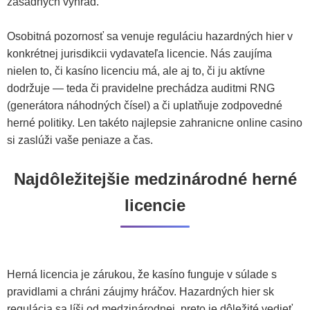
zásadných výhrad.
Osobitná pozornosť sa venuje reguláciu hazardných hier v
konkrétnej jurisdikcii vydavateľa licencie. Nás zaujíma
nielen to, či kasíno licenciu má, ale aj to, či ju aktívne
dodržuje — teda či pravidelne prechádza auditmi RNG
(generátora náhodných čísel) a či uplatňuje zodpovedné
herné politiky. Len takéto najlepsie zahranicne online casino
si zaslúži vaše peniaze a čas.
Najdôležitejšie medzinárodné herné
licencie
Herná licencia je zárukou, že kasíno funguje v súlade s
pravidlami a chráni záujmy hráčov. Hazardných hier sk
regulácia sa líši od medzinárodnej, preto je dôležité vedieť,