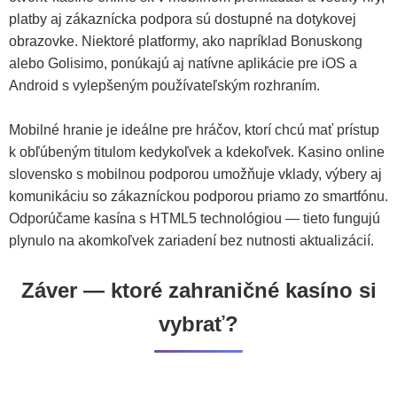
platby aj zákaznícka podpora sú dostupné na dotykovej
obrazovke. Niektoré platformy, ako napríklad Bonuskong
alebo Golisimo, ponúkajú aj natívne aplikácie pre iOS a
Android s vylepšeným používateľským rozhraním.
Mobilné hranie je ideálne pre hráčov, ktorí chcú mať prístup
k obľúbeným titulom kedykoľvek a kdekoľvek. Kasino online
slovensko s mobilnou podporou umožňuje vklady, výbery aj
komunikáciu so zákazníckou podporou priamo zo smartfónu.
Odporúčame kasína s HTML5 technológiou — tieto fungujú
plynulo na akomkoľvek zariadení bez nutnosti aktualizácií.
Záver — ktoré zahraničné kasíno si
vybrať?