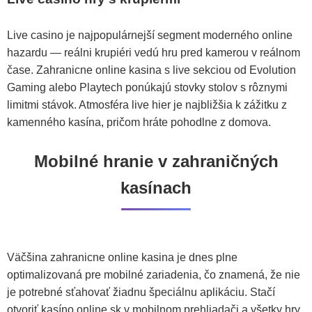
Live casino je najpopulárnejší segment moderného online
hazardu — reálni krupiéri vedú hru pred kamerou v reálnom
čase. Zahranicne online kasina s live sekciou od Evolution
Gaming alebo Playtech ponúkajú stovky stolov s rôznymi
limitmi stávok. Atmosféra live hier je najbližšia k zážitku z
kamenného kasína, pričom hráte pohodlne z domova.
Mobilné hranie v zahraničných
kasínach
Väčšina zahranicne online kasina je dnes plne
optimalizovaná pre mobilné zariadenia, čo znamená, že nie
je potrebné sťahovať žiadnu špeciálnu aplikáciu. Stačí
otvoriť kasíno online sk v mobilnom prehliadači a všetky hry,