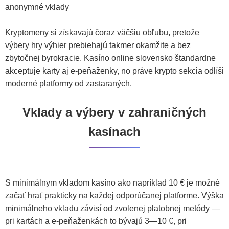
anonymné vklady
Kryptomeny si získavajú čoraz väčšiu obľubu, pretože
výbery hry výhier prebiehajú takmer okamžite a bez
zbytočnej byrokracie. Kasíno online slovensko štandardne
akceptuje karty aj e-peňaženky, no práve krypto sekcia odlíši
moderné platformy od zastaraných.
Vklady a výbery v zahraničných
kasínach
S minimálnym vkladom kasíno ako napríklad 10 € je možné
začať hrať prakticky na každej odporúčanej platforme. Výška
minimálneho vkladu závisí od zvolenej platobnej metódy —
pri kartách a e-peňaženkách to bývajú 3—10 €, pri