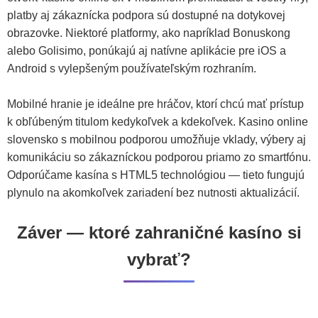
platby aj zákaznícka podpora sú dostupné na dotykovej
obrazovke. Niektoré platformy, ako napríklad Bonuskong
alebo Golisimo, ponúkajú aj natívne aplikácie pre iOS a
Android s vylepšeným používateľským rozhraním.
Mobilné hranie je ideálne pre hráčov, ktorí chcú mať prístup
k obľúbeným titulom kedykoľvek a kdekoľvek. Kasino online
slovensko s mobilnou podporou umožňuje vklady, výbery aj
komunikáciu so zákazníckou podporou priamo zo smartfónu.
Odporúčame kasína s HTML5 technológiou — tieto fungujú
plynulo na akomkoľvek zariadení bez nutnosti aktualizácií.
Záver — ktoré zahraničné kasíno si
vybrať?