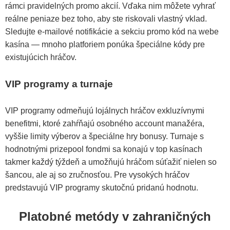
rámci pravidelných promo akcií. Vďaka nim môžete vyhrať
reálne peniaze bez toho, aby ste riskovali vlastný vklad.
Sledujte e-mailové notifikácie a sekciu promo kód na webe
kasína — mnoho platforiem ponúka špeciálne kódy pre
existujúcich hráčov.
VIP programy a turnaje
VIP programy odmeňujú lojálnych hráčov exkluzívnymi
benefitmi, ktoré zahŕňajú osobného account manažéra,
vyššie limity výberov a špeciálne hry bonusy. Turnaje s
hodnotnými prizepool fondmi sa konajú v top kasínach
takmer každý týždeň a umožňujú hráčom súťažiť nielen so
šancou, ale aj so zručnosťou. Pre vysokých hráčov
predstavujú VIP programy skutočnú pridanú hodnotu.
Platobné metódy v zahraničných