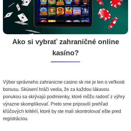
Ako si vybrať zahraničné online
kasíno?
Výber správneho zahranicne casino sk nie je len o veľkosti
bonusu. Skúsení hráči vedia, že za každou lákavou
ponukou sa skrývajú podmienky, ktoré môžu radosť z výhry
výrazne skomplikovať. Preto sme pripravili prehľad
kľúčových kritérií, ktoré by ste mali skontrolovať ešte pred
registráciou.