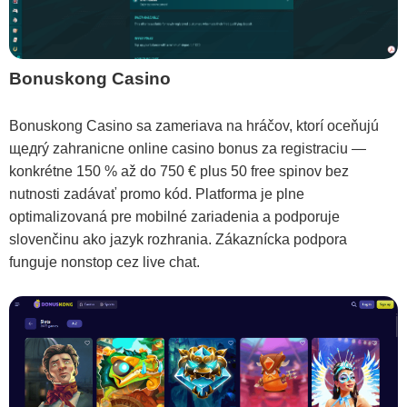
Bonuskong Casino
Bonuskong Casino sa zameriava na hráčov, ktorí oceňujú
щедrý zahranicne online casino bonus za registraciu —
konkrétne 150 % až do 750 € plus 50 free spinov bez
nutnosti zadávať promo kód. Platforma je plne
optimalizovaná pre mobilné zariadenia a podporuje
slovenčinu ako jazyk rozhrania. Zákaznícka podpora
funguje nonstop cez live chat.