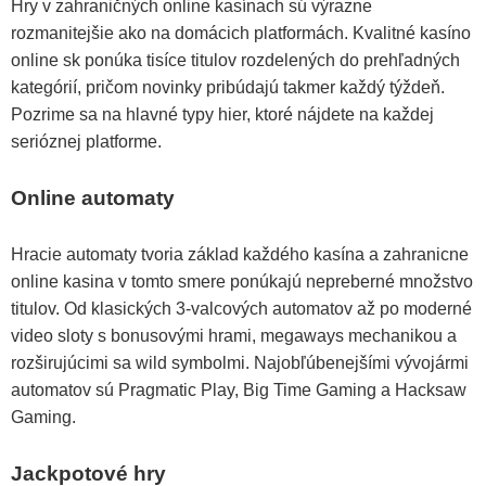
Hry v zahraničných online kasínach sú výrazne
rozmanitejšie ako na domácich platformách. Kvalitné kasíno
online sk ponúka tisíce titulov rozdelených do prehľadných
kategórií, pričom novinky pribúdajú takmer každý týždeň.
Pozrime sa na hlavné typy hier, ktoré nájdete na každej
serióznej platforme.
Online automaty
Hracie automaty tvoria základ každého kasína a zahranicne
online kasina v tomto smere ponúkajú nepreberné množstvo
titulov. Od klasických 3-valcových automatov až po moderné
video sloty s bonusovými hrami, megaways mechanikou a
rozširujúcimi sa wild symbolmi. Najobľúbenejšími vývojármi
automatov sú Pragmatic Play, Big Time Gaming a Hacksaw
Gaming.
Jackpotové hry