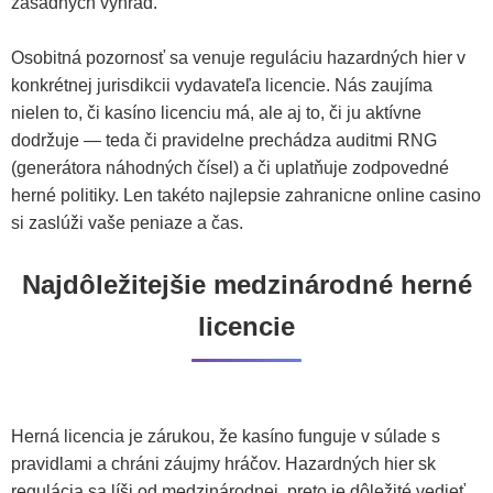
zásadných výhrad.
Osobitná pozornosť sa venuje reguláciu hazardných hier v
konkrétnej jurisdikcii vydavateľa licencie. Nás zaujíma
nielen to, či kasíno licenciu má, ale aj to, či ju aktívne
dodržuje — teda či pravidelne prechádza auditmi RNG
(generátora náhodných čísel) a či uplatňuje zodpovedné
herné politiky. Len takéto najlepsie zahranicne online casino
si zaslúži vaše peniaze a čas.
Najdôležitejšie medzinárodné herné
licencie
Herná licencia je zárukou, že kasíno funguje v súlade s
pravidlami a chráni záujmy hráčov. Hazardných hier sk
regulácia sa líši od medzinárodnej, preto je dôležité vedieť,