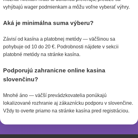
vyhýbajú wager podmienkam a môžu voľne vyberať výhry.
Aká je minimálna suma výberu?
Závisí od kasína a platobnej metódy — väčšinou sa
pohybuje od 10 do 20 €. Podrobnosti nájdete v sekcii
platobné metódy na stránke kasína.
Podporujú zahranicne online kasina
slovenčinu?
Mnohé áno — väčší prevádzkovatelia ponúkajú
lokalizované rozhranie aj zákaznícku podporu v slovenčine.
Vždy to overte priamo na stránke kasína pred registráciou.