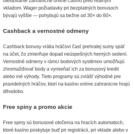
otestovanie zahranicne online casino pred reálnym
vkladom. Wager požiadavky pri bezplatných bonusoch
bývajú vyššie — pohybujú sa bežne od 30× do 60×.
Cashback a vernostné odmeny
Cashback bonusy vrátia hráčovi časť prehratej sumy späť
na účet, čo zmierňuje dopad neúspešných herných sedení.
Vernostné odmeny v rámci bodových systémov umožňujú
zhromažďovať body a vymieňať ich za bonusový kredit
alebo iné výhody. Tieto programy sú zvlášť výhodné pre
pravidelných hráčov, ktorí na kasíno online zahranicne hrajú
dlhodobo.
Free spiny a promo akcie
Free spiny sú bonusové otočenia na hracích automatoch,
ktoré kasíno poskytuje buď pri registrácii, pri vklade alebo v