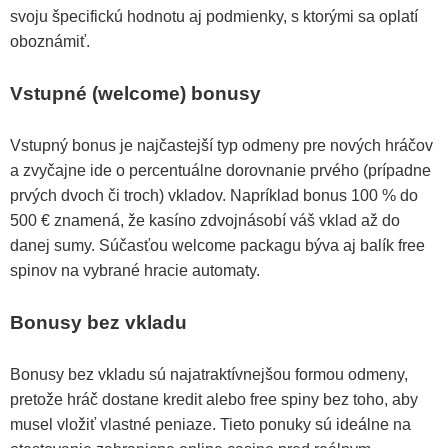
svoju špecifickú hodnotu aj podmienky, s ktorými sa oplatí
oboznámiť.
Vstupné (welcome) bonusy
Vstupný bonus je najčastejší typ odmeny pre nových hráčov
a zvyčajne ide o percentuálne dorovnanie prvého (prípadne
prvých dvoch či troch) vkladov. Napríklad bonus 100 % do
500 € znamená, že kasíno zdvojnásobí váš vklad až do
danej sumy. Súčasťou welcome packagu býva aj balík free
spinov na vybrané hracie automaty.
Bonusy bez vkladu
Bonusy bez vkladu sú najatraktívnejšou formou odmeny,
pretože hráč dostane kredit alebo free spiny bez toho, aby
musel vložiť vlastné peniaze. Tieto ponuky sú ideálne na