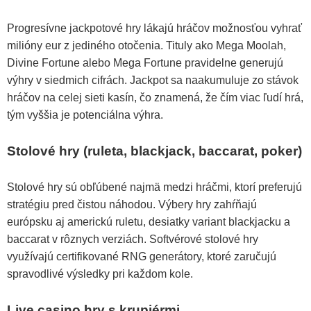
Progresívne jackpotové hry lákajú hráčov možnosťou vyhrať
milióny eur z jediného otočenia. Tituly ako Mega Moolah,
Divine Fortune alebo Mega Fortune pravidelne generujú
výhry v siedmich cifrách. Jackpot sa naakumuluje zo stávok
hráčov na celej sieti kasín, čo znamená, že čím viac ľudí hrá,
tým vyššia je potenciálna výhra.
Stolové hry (ruleta, blackjack, baccarat, poker)
Stolové hry sú obľúbené najmä medzi hráčmi, ktorí preferujú
stratégiu pred čistou náhodou. Výbery hry zahŕňajú
európsku aj americkú ruletu, desiatky variant blackjacku a
baccarat v rôznych verziách. Softvérové stolové hry
využívajú certifikované RNG generátory, ktoré zaručujú
spravodlivé výsledky pri každom kole.
Live casino hry s krupiérmi