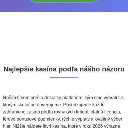
Najlepšie kasína podľa nášho názoru
Naším tímom prešlo desiatky platforiem, kým sme vybrali tie,
ktorým skutočne dôverujeme. Posudzujeme každé
zahranicne casino podľa rovnakých kritérií: platná licencia,
férové bonusové podmienky, rýchle výplaty a kvalitný výber
hier. Nižšie nájdete štyri kasína, ktoré v roku 2026 výrazne