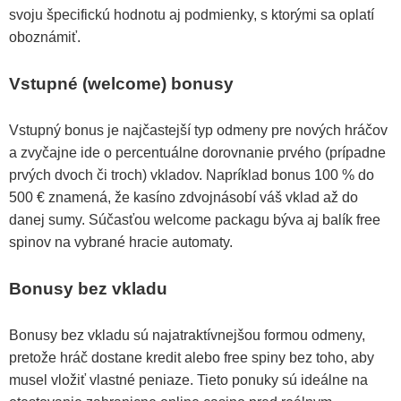
svoju špecifickú hodnotu aj podmienky, s ktorými sa oplatí
oboznámiť.
Vstupné (welcome) bonusy
Vstupný bonus je najčastejší typ odmeny pre nových hráčov
a zvyčajne ide o percentuálne dorovnanie prvého (prípadne
prvých dvoch či troch) vkladov. Napríklad bonus 100 % do
500 € znamená, že kasíno zdvojnásobí váš vklad až do
danej sumy. Súčasťou welcome packagu býva aj balík free
spinov na vybrané hracie automaty.
Bonusy bez vkladu
Bonusy bez vkladu sú najatraktívnejšou formou odmeny,
pretože hráč dostane kredit alebo free spiny bez toho, aby
musel vložiť vlastné peniaze. Tieto ponuky sú ideálne na