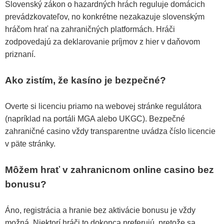
Slovenský zákon o hazardných hrách reguluje domácich
prevádzkovateľov, no konkrétne nezakazuje slovenským
hráčom hrať na zahraničných platformách. Hráči
zodpovedajú za deklarovanie príjmov z hier v daňovom
priznaní.
Ako zistím, že kasíno je bezpečné?
Overte si licenciu priamo na webovej stránke regulátora
(napríklad na portáli MGA alebo UKGC). Bezpečné
zahraničné casino vždy transparentne uvádza číslo licencie
v päte stránky.
Môžem hrať v zahranicnom online casino bez
bonusu?
Áno, registrácia a hranie bez aktivácie bonusu je vždy
možná. Niektorí hráči to dokonca preferujú, pretože sa