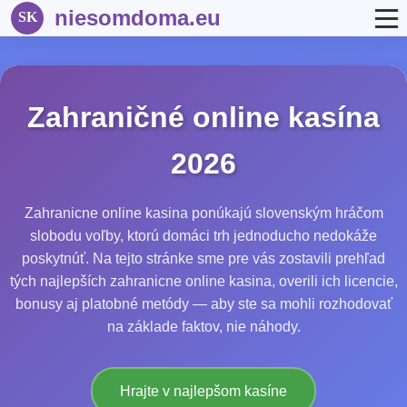
niesomdoma.eu
Zahraničné online kasína
2026
Zahranicne online kasina ponúkajú slovenským hráčom
slobodu voľby, ktorú domáci trh jednoducho nedokáže
poskytnúť. Na tejto stránke sme pre vás zostavili prehľad
tých najlepších zahranicne online kasina, overili ich licencie,
bonusy aj platobné metódy — aby ste sa mohli rozhodovať
na základe faktov, nie náhody.
Hrajte v najlepšom kasíne