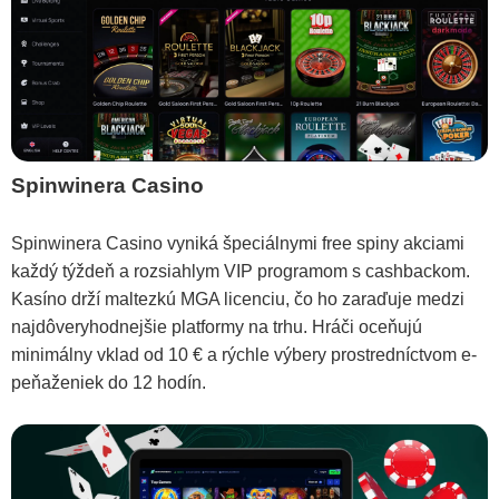
Spinwinera Casino
Spinwinera Casino vyniká špeciálnymi free spiny akciami
každý týždeň a rozsiahlym VIP programom s cashbackom.
Kasíno drží maltezkú MGA licenciu, čo ho zaraďuje medzi
najdôveryhodnejšie platformy na trhu. Hráči oceňujú
minimálny vklad od 10 € a rýchle výbery prostredníctvom e-
peňaženiek do 12 hodín.