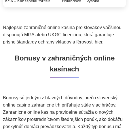
KSA – Kansspelautoriteit
Holandsko
Vysoká
Najlepsie zahraničné online kasina pre slovakov väčšinou
disponujú MGA alebo UKGC licenciou, ktorá garantuje
prísne štandardy ochrany vkladov a férovosti hier.
Bonusy v zahraničných online
kasínach
Bonusy sú jedným z hlavných dôvodov, prečo slovenský
online casino zahranicne trh priťahuje stále viac hráčov.
Zahranicne online kasina pravidelne súťažia o nových
zákazníkov prostredníctvom štedrejších ponúk, ako dokážu
poskytnúť domáci prevádzkovatelia. Každý typ bonusu má