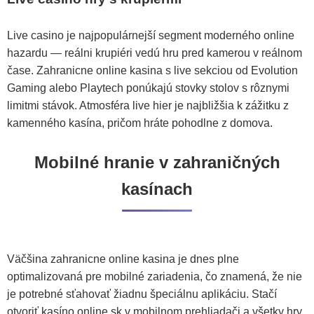
Live casino je najpopulárnejší segment moderného online
hazardu — reálni krupiéri vedú hru pred kamerou v reálnom
čase. Zahranicne online kasina s live sekciou od Evolution
Gaming alebo Playtech ponúkajú stovky stolov s rôznymi
limitmi stávok. Atmosféra live hier je najbližšia k zážitku z
kamenného kasína, pričom hráte pohodlne z domova.
Mobilné hranie v zahraničných
kasínach
Väčšina zahranicne online kasina je dnes plne
optimalizovaná pre mobilné zariadenia, čo znamená, že nie
je potrebné sťahovať žiadnu špeciálnu aplikáciu. Stačí
otvoriť kasíno online sk v mobilnom prehliadači a všetky hry,