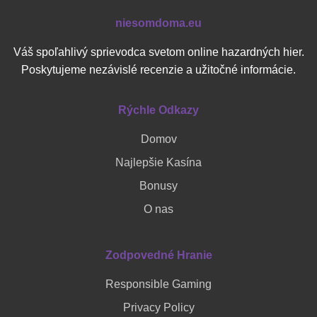
niesomdoma.eu
Váš spoľahlivý sprievodca svetom online hazardných hier.
Poskytujeme nezávislé recenzie a užitočné informácie.
Rýchle Odkazy
Domov
Najlepšie Kasína
Bonusy
O nas
Zodpovedné Hranie
Responsible Gaming
Privacy Policy