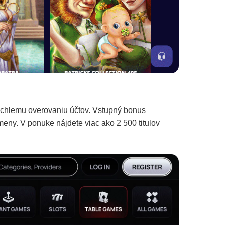
ýchlemu overovaniu účtov. Vstupný bonus
meny. V ponuke nájdete viac ako 2 500 titulov