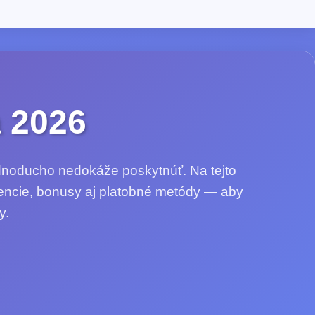
a 2026
dnoducho nedokáže poskytnúť. Na tejto
licencie, bonusy aj platobné metódy — aby
y.