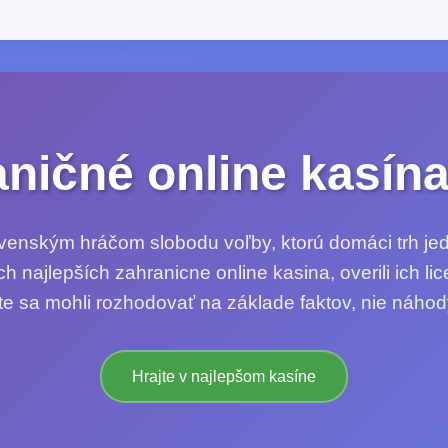
ničné online kasín
ovenským hráčom slobodu voľby, ktorú domáci trh je
ch najlepších zahranicne online kasina, overili ich 
te sa mohli rozhodovať na základe faktov, nie náhod
Hrajte v najlepšom kasíne