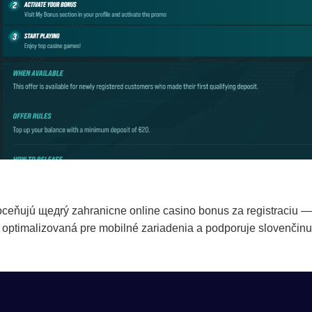
ceňujú щедrý zahranicne online casino bonus za registraciu —
e optimalizovaná pre mobilné zariadenia a podporuje slovenčin