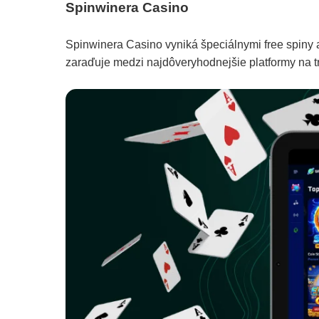
Spinwinera Casino
Spinwinera Casino vyniká špeciálnymi free spiny
zaraďuje medzi najdôveryhodnejšie platformy na t