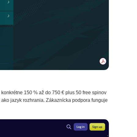
 konkrétne 150 % až do 750 € plus 50 free spinov
u ako jazyk rozhrania. Zákaznícka podpora funguje