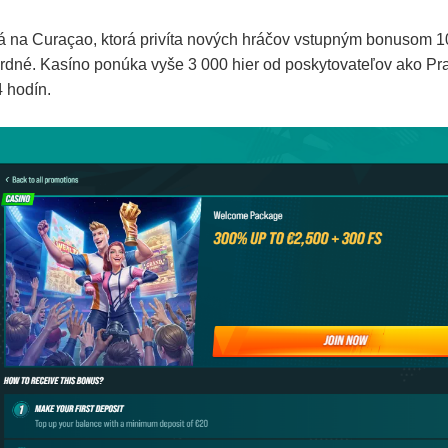
á na Curaçao, ktorá privíta nových hráčov vstupným bonusom 1
ardné. Kasíno ponúka vyše 3 000 hier od poskytovateľov ako Pr
 hodín.