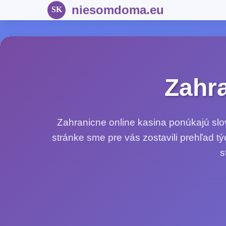
niesomdoma.eu
Zahra
Zahranicne online kasina ponúkajú sl
stránke sme pre vás zostavili prehľad tý
s